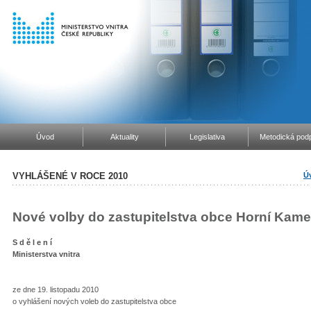
Úvod
Aktuality
Legislativa
Metodická podp
VYHLÁŠENÉ V ROCE 2010
Ú
Nové volby do zastupitelstva obce Horní Kame
S d ě l e n í
Ministerstva vnitra
ze dne 19. listopadu 2010
o vyhlášení nových voleb do zastupitelstva obce