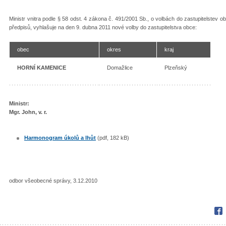
Ministr vnitra podle § 58 odst. 4 zákona č. 491/2001 Sb., o volbách do zastupitelstev
předpisů, vyhlašuje na den 9. dubna 2011 nové volby do zastupitelstva obce:
obec
okres
kraj
HORNÍ KAMENICE
Domažlice
Plzeňský
Ministr:
Mgr. John, v. r.
Harmonogram úkolů a lhůt
(pdf, 182 kB)
odbor všeobecné správy, 3.12.2010
Fac