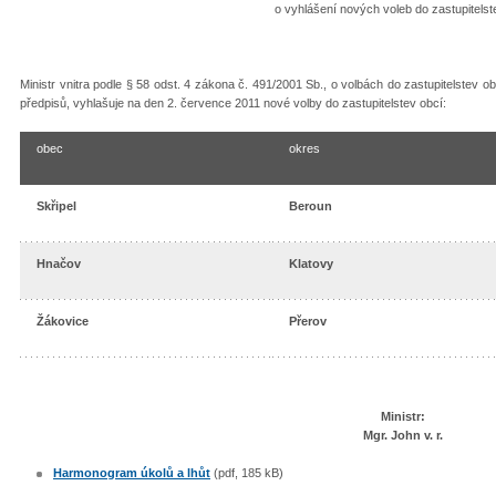
o vyhlášení nových voleb do zastupitelst
Ministr vnitra podle § 58 odst. 4 zákona č. 491/2001 Sb., o volbách do zastupitelstev
předpisů, vyhlašuje na den 2. července 2011 nové volby do zastupitelstev obcí:
obec
okres
Skřipel
Beroun
Hnačov
Klatovy
Žákovice
Přerov
Ministr:
Mgr. John v. r.
Harmonogram úkolů a lhůt
(pdf, 185 kB)