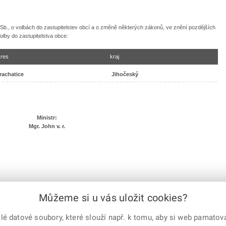
1 Sb., o volbách do zastupitelstev obcí a o změně některých zákonů, ve znění pozdějších
olby do zastupitelstva obce:
res
kraj
rachatice
Jihočeský
Ministr:
Mgr. John v. r.
Můžeme si u vás uložit cookies?
e-mailem
vytisknout
Facebook
X
Corp.
 datové soubory, které slouží např. k tomu, aby si web pamatoval