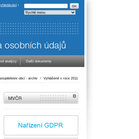
yhledávání
vé analýzy
Další dokumenty
stupitelstev obcí - archiv
/
Vyhlášené v roce 2011
MVČR