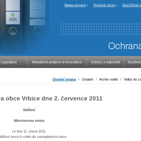
Mapa serveru
Textová verze
Rozšířené v
Legislativa
Metodická podpora a konzultace
Otázky a odpovědi
Systémo
Úvodní strana
/
Ostatní
/
Archiv voleb
/
Volby do za
va obce Vrbice dne 2. července 2011
Sdělení
Ministerstva vnitra
ze dne 11. února 2011
lášení nových voleb do zastupitelstva obce