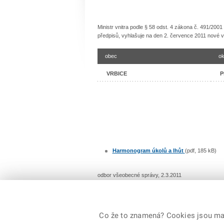
Ministr vnitra podle § 58 odst. 4 zákona č. 491/200
předpisů, vyhlašuje na den 2. července 2011 nové v
obec
ok
VRBICE
P
Harmonogram úkolů a lhůt
(pdf, 185 kB)
odbor všeobecné správy, 2.3.2011
Co že to znamená? Cookies jsou malé