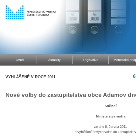
Úvod
Aktuality
Legislativa
Metodická podp
VYHLÁŠENÉ V ROCE 2011
Ú
Nové volby do zastupitelstva obce Adamov dne 
Sdělení
Ministerstva vnitra
ze dne 8. června 2011
o vyhlášení nových voleb do zastupitelst