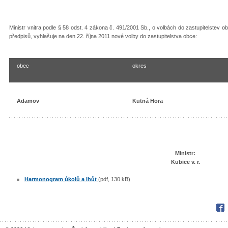
Ministr vnitra podle § 58 odst. 4 zákona č. 491/2001 Sb., o volbách do zastupitelstev
předpisů, vyhlašuje na den 22. října 2011 nové volby do zastupitelstva obce:
obec
okres
Adamov
Kutná Hora
Ministr:
Kubice v. r.
Harmonogram úkolů a lhůt
(pdf, 130 kB)
Fac