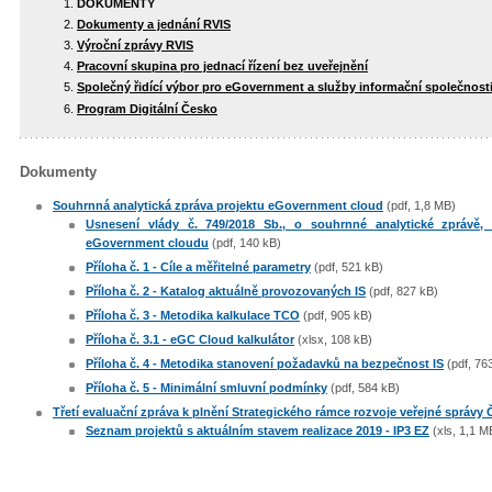
DOKUMENTY
Dokumenty a jednání RVIS
Výroční zprávy RVIS
Pracovní skupina pro jednací řízení bez uveřejnění
Společný řidící výbor pro eGovernment a služby informační společnosti
Program Digitální Česko
Dokumenty
Souhrnná analytická zpráva projektu eGovernment cloud
(pdf, 1,8 MB)
Usnesení vlády č. 749/2018 Sb., o souhrnné analytické zprávě, 
eGovernment cloudu
(pdf, 140 kB)
Příloha č. 1 - Cíle a měřitelné parametry
(pdf, 521 kB)
Příloha č. 2 - Katalog aktuálně provozovaných IS
(pdf, 827 kB)
Příloha č. 3 - Metodika kalkulace TCO
(pdf, 905 kB)
Příloha č. 3.1 - eGC Cloud kalkulátor
(xlsx, 108 kB)
Příloha č. 4 - Metodika stanovení požadavků na bezpečnost IS
(pdf, 76
Příloha č. 5 - Minimální smluvní podmínky
(pdf, 584 kB)
Třetí evaluační zpráva k plnění Strategického rámce rozvoje veřejné správy
Seznam projektů s aktuálním stavem realizace 2019 - IP3 EZ
(xls, 1,1 M