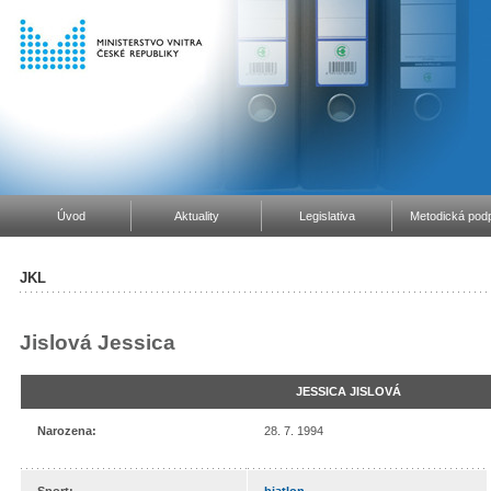
Úvod
Aktuality
Legislativa
Metodická podp
JKL
Jislová Jessica
JESSICA JISLOVÁ
Narozena:
28. 7. 1994