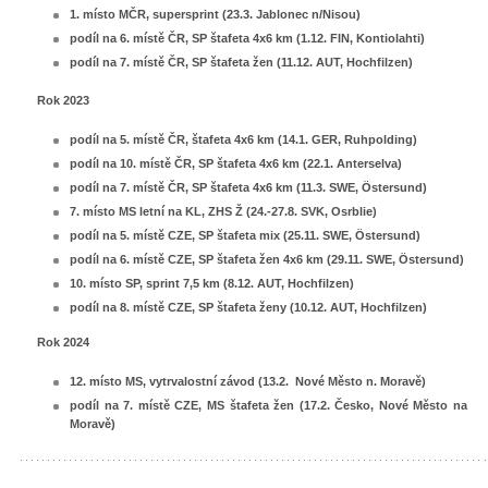
1. místo MČR, supersprint (23.3. Jablonec n/Nisou)
podíl na 6. místě ČR, SP štafeta 4x6 km (1.12. FIN, Kontiolahti)
podíl na 7. místě ČR, SP štafeta žen (11.12. AUT, Hochfilzen)
Rok 2023
podíl na 5. místě ČR, štafeta 4x6 km (14.1. GER, Ruhpolding)
podíl na 10. místě ČR, SP štafeta 4x6 km (22.1. Anterselva)
podíl na 7. místě ČR, SP štafeta 4x6 km (11.3. SWE, Östersund)
7. místo MS letní na KL, ZHS Ž (24.-27.8. SVK, Osrblie)
podíl na 5. místě CZE, SP štafeta mix (25.11. SWE, Östersund)
podíl na 6. místě CZE, SP štafeta žen 4x6 km (29.11. SWE, Östersund)
10. místo SP, sprint 7,5 km (8.12. AUT, Hochfilzen)
podíl na 8. místě CZE, SP štafeta ženy (10.12. AUT, Hochfilzen)
Rok 2024
12. místo MS, vytrvalostní závod (13.2. Nové Město n. Moravě)
podíl na 7. místě CZE, MS štafeta žen (17.2. Česko, Nové Město na
Moravě)