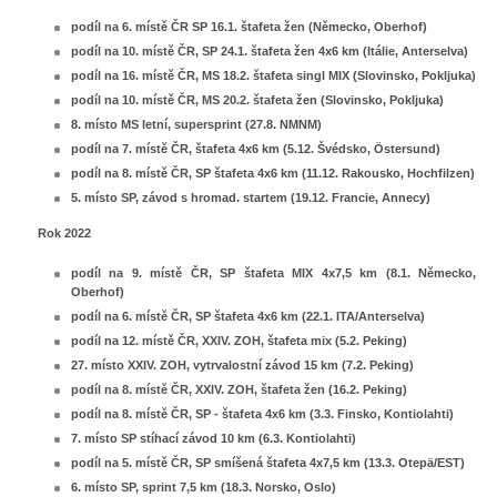
podíl na 6. místě ČR SP 16.1. štafeta žen (Německo, Oberhof)
podíl na 10. místě ČR, SP 24.1. štafeta žen 4x6 km (Itálie, Anterselva)
podíl na 16. místě ČR, MS 18.2. štafeta singl MIX (Slovinsko, Pokljuka)
podíl na 10. místě ČR, MS 20.2. štafeta žen (Slovinsko, Pokljuka)
8. místo MS letní, supersprint (27.8. NMNM)
podíl na 7. místě ČR, štafeta 4x6 km (5.12. Švédsko, Östersund)
podíl na 8. místě ČR, SP štafeta 4x6 km (11.12. Rakousko, Hochfilzen)
5. místo SP, závod s hromad. startem (19.12. Francie, Annecy)
Rok 2022
podíl na 9. místě ČR, SP štafeta MIX 4x7,5 km (8.1. Německo,
Oberhof)
podíl na 6. místě ČR, SP štafeta 4x6 km (22.1. ITA/Anterselva)
podíl na 12. místě ČR, XXIV. ZOH, štafeta mix (5.2. Peking)
27. místo XXIV. ZOH, vytrvalostní závod 15 km (7.2. Peking)
podíl na 8. místě ČR, XXIV. ZOH, štafeta žen (16.2. Peking)
podíl na 8. místě ČR, SP - štafeta 4x6 km (3.3. Finsko, Kontiolahti)
7. místo SP stíhací závod 10 km (6.3. Kontiolahti)
podíl na 5. místě ČR, SP smíšená štafeta 4x7,5 km (13.3. Otepä/EST)
6. místo SP, sprint 7,5 km (18.3. Norsko, Oslo)