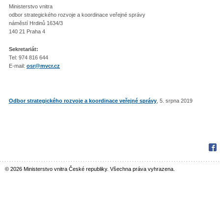
Ministerstvo vnitra
odbor strategického rozvoje a koordinace veřejné správy
náměstí Hrdinů 1634/3
140 21 Praha 4
Sekretariát:
Tel: 974 816 644
E-mail:
osr@mvcr.cz
Odbor strategického rozvoje a koordinace veřejné správy
, 5. srpna 2019
Fac
© 2026 Ministerstvo vnitra České republiky. Všechna práva vyhrazena.