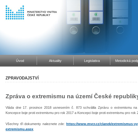
Úvod
Aktuality
Legislativa
Metodická podp
ZPRAVODAJSTVÍ
Zpráva o extremismu na území České republiky
Vláda dne 17. prosince 2018 usnesením č. 873 schválila Zprávu o extremismu na
Koncepce boje proti extremismu pro rok 2017 a Koncepci boje proti extremismu pro rok
Všechny tři dokumenty naleznete zde:
https://www.mvcr.cz/clanek/extremismus-vyr
extremismu.aspx
.