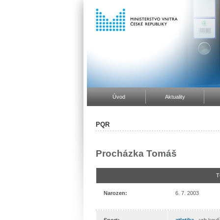
Úvod
Aktuality
PQR
Procházka Tomáš
T
Narozen:
6. 7. 2003