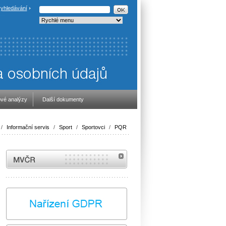
yhledávání
vé analýzy
Další dokumenty
/
Informační servis
/
Sport
/
Sportovci
/
PQR
MVČR