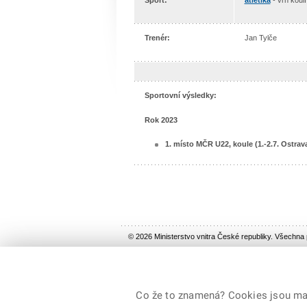
Sport:
atletika
- vrh koulí
Trenér:
Jan Tylče
Sportovní výsledky:
Rok 2023
1. místo MČR U22, koule (1.-2.7. Ostrav
© 2026 Ministerstvo vnitra České republiky. Všechna
Co že to znamená? Cookies jsou malé