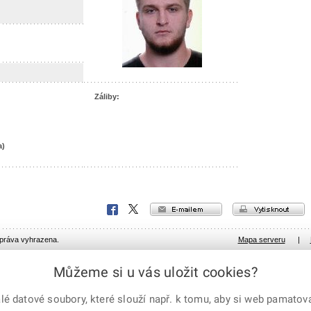
Záliby:
a)
e-mailem
vytisknout
Facebook
X
Corp.
 práva vyhrazena.
Mapa serveru
|
Můžeme si u vás uložit cookies?
 datové soubory, které slouží např. k tomu, aby si web pamatoval