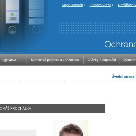
Mapa serveru
Textová verze
Rozšířené v
Legislativa
Metodická podpora a konzultace
Otázky a odpovědi
Systémo
Úvodní strana
OMÁŠ PROCHÁZKA