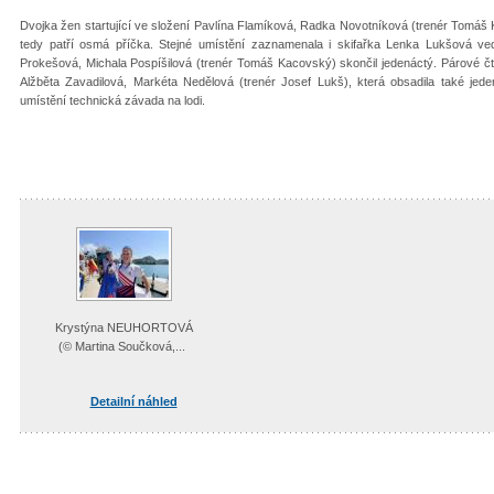
Dvojka žen startující ve složení Pavlína Flamíková, Radka Novotníková (trenér Tomáš K
tedy patří osmá příčka. Stejné umístění zaznamenala i skifařka Lenka Lukšová v
Prokešová, Michala Pospíšilová (trenér Tomáš Kacovský) skončil jedenáctý. Párové čt
Alžběta Zavadilová, Markéta Nedělová (trenér Josef Lukš), která obsadila také jede
umístění technická závada na lodi.
Krystýna NEUHORTOVÁ
(© Martina Součková,...
Detailní náhled