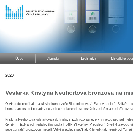
Úvod
Aktuality
Legislativa
Metodická podp
2023
Veslařka Kristýna Neuhortová bronzová na mis
O víkendu probíhalo na slovinském jezeře Bled mistrovství Evropy seniorů. Skifařka 
bronz a ani ostatní posádky se v silné konkurenci evropských veslařek a veslařů neztrat
Kristýna Neuhortová odstartovala do finálové jízdy rozvážně, první metou pěti set metrů p
čtvrtém místě a od medailového pódia ji dělily tři vteřiny. V poslední čtvrtině závodu
sebe „urvala“ bronzovou medaili. Velké gratulace patří jak Kristýně, tak i trenérovi Tom