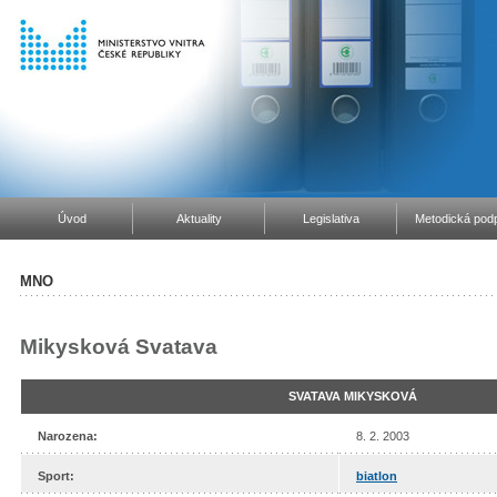
Úvod
Aktuality
Legislativa
Metodická podp
MNO
Mikysková Svatava
SVATAVA MIKYSKOVÁ
Narozena:
8. 2. 2003
Sport:
biatlon