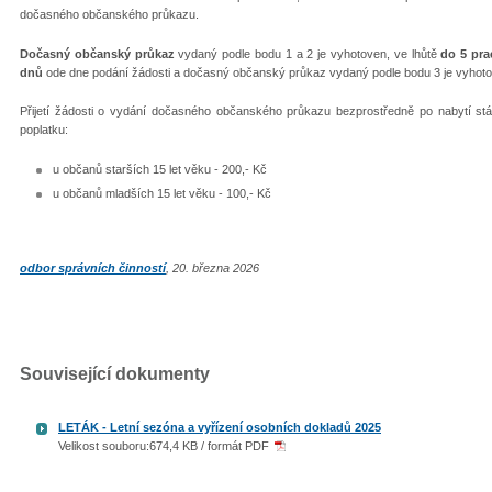
dočasného občanského průkazu.
Dočasný občanský průkaz
vydaný podle bodu 1 a 2 je vyhotoven, ve lhůtě
do 5 pra
dnů
ode dne podání žádosti a dočasný občanský průkaz vydaný podle bodu 3 je vyhoto
Přijetí žádosti o vydání dočasného občanského průkazu bezprostředně po nabytí st
poplatku:
u občanů starších 15 let věku - 200,- Kč
u občanů mladších 15 let věku - 100,- Kč
odbor správních činností
, 20. března 2026
Související dokumenty
LETÁK - Letní sezóna a vyřízení osobních dokladů 2025
Velikost souboru:674,4 KB / formát PDF