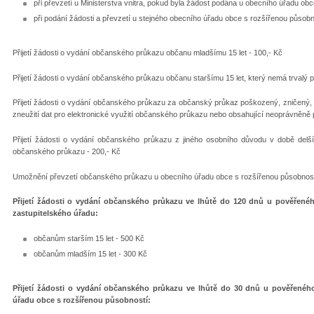
při převzetí u Ministerstva vnitra, pokud byla žádost podána u obecního úřadu ob
při podání žádosti a převzetí u stejného obecního úřadu obce s rozšířenou působn
Přijetí žádosti o vydání občanského průkazu občanu mladšímu 15 let - 100,- Kč
Přijetí žádosti o vydání občanského průkazu občanu staršímu 15 let, který nemá trvalý 
Přijetí žádosti o vydání občanského průkazu za občanský průkaz poškozený, zničený,
zneužití dat pro elektronické využití občanského průkazu nebo obsahující neoprávněně 
Přijetí žádosti o vydání občanského průkazu z jiného osobního důvodu v době delší
občanského průkazu - 200,- Kč
Umožnění převzetí občanského průkazu u obecního úřadu obce s rozšířenou působností,
Přijetí žádosti o vydání občanského průkazu ve lhůtě do 120 dnů u pověřenéh
zastupitelského úřadu:
občanům starším 15 let - 500 Kč
občanům mladším 15 let - 300 Kč
Přijetí žádosti o vydání občanského průkazu ve lhůtě do 30 dnů u pověřenéh
úřadu obce s rozšířenou působností: