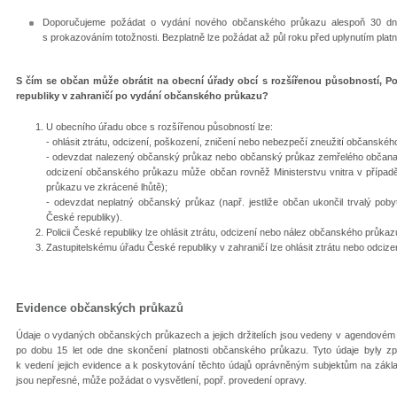
Doporučujeme požádat o vydání nového občanského průkazu alespoň 30 dnů 
s prokazováním totožnosti. Bezplatně lze požádat až půl roku před uplynutím pla
S čím se občan může obrátit na obecní úřady obcí s rozšířenou působností, Pol
republiky v zahraničí po vydání občanského průkazu?
U obecního úřadu obce s rozšířenou působností lze:
- ohlásit ztrátu, odcizení, poškození, zničení nebo nebezpečí zneužití občanskéh
- odevzdat nalezený občanský průkaz nebo občanský průkaz zemřelého občana a
odcizení občanského průkazu může občan rovněž Ministerstvu vnitra v přípa
průkazu ve zkrácené lhůtě);
- odevzdat neplatný občanský průkaz (např. jestliže občan ukončil trvalý poby
České republiky).
Policii České republiky lze ohlásit ztrátu, odcizení nebo nález občanského průkaz
Zastupitelskému úřadu České republiky v zahraničí lze ohlásit ztrátu nebo odci
Evidence občanských průkazů
Údaje o vydaných občanských průkazech a jejich držitelích jsou vedeny v agendové
po dobu 15 let ode dne skončení platnosti občanského průkazu. Tyto údaje byly 
k vedení jejich evidence a k poskytování těchto údajů oprávněným subjektům na základě
jsou nepřesné, může požádat o vysvětlení, popř. provedení opravy.