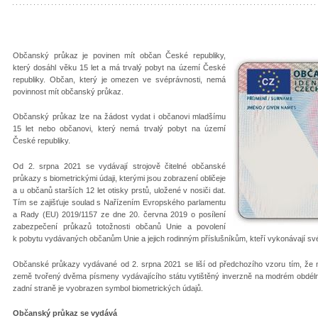
Občanský průkaz je povinen mít občan České republiky,
který dosáhl věku 15 let a má trvalý pobyt na území České
republiky. Občan, který je omezen ve svéprávnosti, nemá
povinnost mít občanský průkaz.
Občanský průkaz lze na žádost vydat i občanovi mladšímu
15 let nebo občanovi, který nemá trvalý pobyt na území
České republiky.
Od 2. srpna 2021 se vydávají strojově čitelné občanské
průkazy s biometrickými údaji, kterými jsou zobrazení obličeje
a u občanů starších 12 let otisky prstů, uložené v nosiči dat.
Tím se zajišťuje soulad s Nařízením Evropského parlamentu
a Rady (EU) 2019/1157 ze dne 20. června 2019 o posílení
zabezpečení průkazů totožnosti občanů Unie a povolení
k pobytu vydávaných občanům Unie a jejich rodinným příslušníkům, kteří vykonávají sv
Občanské průkazy vydávané od 2. srpna 2021 se liší od předchozího vzoru tím, že 
země tvořený dvěma písmeny vydávajícího státu vytištěný inverzně na modrém obdéln
zadní straně je vyobrazen symbol biometrických údajů.
Občanský průkaz se vydává