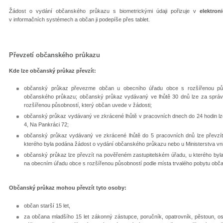
Žádost o vydání občanského průkazu s biometrickými údaji pořizuje v
elektro
v informačních systémech a občan ji podepíše přes tablet.
Převzetí občanského průkazu
Kde lze občanský průkaz převzít:
občanský průkaz převezme občan u obecního úřadu obce s rozšířenou půs
občanského průkazu; občanský průkaz vydávaný ve lhůtě 30 dnů lze za správní
rozšířenou působností, který občan uvede v žádosti;
občanský průkaz vydávaný ve zkrácené lhůtě v pracovních dnech do 24 hodin lze
4, Na Pankráci 72;
občanský průkaz vydávaný ve zkrácené lhůtě do 5 pracovních dnů lze převzít
kterého byla podána žádost o vydání občanského průkazu nebo u Ministerstva vni
občanský průkaz lze převzít na pověřeném zastupitelském úřadu, u kterého by
na obecním úřadu obce s rozšířenou působností podle místa trvalého pobytu obč
Občanský průkaz mohou převzít tyto osoby:
občan starší 15 let,
za občana mladšího 15 let zákonný zástupce, poručník, opatrovník, pěstoun, os