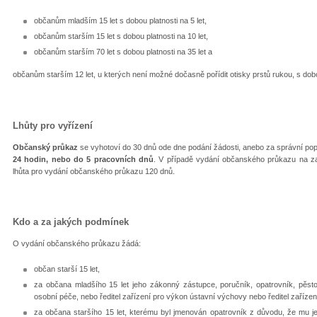
občanům mladším 15 let s dobou platnosti na 5 let,
občanům starším 15 let s dobou platnosti na 10 let,
občanům starším 70 let s dobou platnosti na 35 let a
občanům starším 12 let, u kterých není možné dočasně pořídit otisky prstů rukou, s dobo
Lhůty pro vyřízení
Občanský průkaz
se vyhotoví do 30 dnů ode dne podání žádosti, anebo za správní popl
24 hodin, nebo do 5 pracovních dnů
. V případě vydání občanského průkazu na zas
lhůta pro vydání občanského průkazu 120 dnů.
Kdo a za jakých podmínek
O vydání občanského průkazu žádá:
občan starší 15 let,
za občana mladšího 15 let jeho zákonný zástupce, poručník, opatrovník, pěsto
osobní péče, nebo ředitel zařízení pro výkon ústavní výchovy nebo ředitel zařízen
za občana staršího 15 let, kterému byl jmenován opatrovník z důvodu, že mu jeh