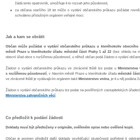
žádá tento opatrovník, umožňuje-li to rozsah jeho působnosti,
za občana staršího 18 let může o vydání občanského průkazu požádat rovněž
schváleno příslušným orgánem veřejné moci.
Jak a kam se obrátit
Občan může požádat o vydání občanského průkazu u kteréhokoliv obecního ú
městě Praze u kteréhokoliv úřadu městské části Prahy 1 až 22
(bez ohledu na mí
obecní úřad obce s rozšířenou působností, u něhož občan podá žádost o vydání občan
Žádost o vydání občanského průkazu ve zkrácené lhůtě lze podat u
Ministerstva 
s rozšířenou působností
, v hlavním městě Praze u kteréhokoliv úřadu
městské část
ve zkrácené lhůtě je vydávajícím orgánem také
Ministerstvo vnitra
, je-li u něj podána
Žádost o vydání občanského průkazu lze podat na pověřených zastupitelských úřadec
Ministerstva zahraničních věcí
.
Co předložit k podání žádosti
Doklady musí být předloženy v originále, ověřeném opise nebo ověřené kopii.
Občan je povinen předložit další doklady osvědčující skutečnosti potřebné k odstra