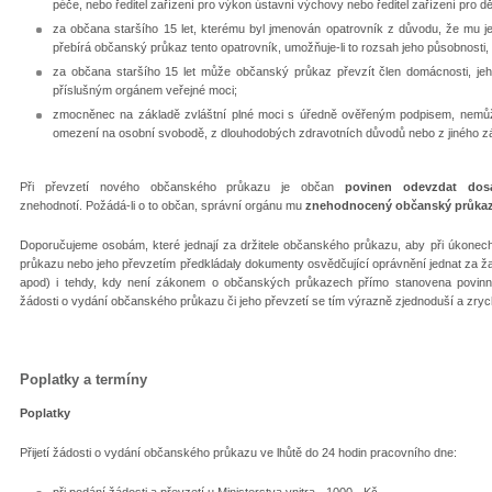
péče, nebo ředitel zařízení pro výkon ústavní výchovy nebo ředitel zařízení pro d
za občana staršího 15 let, kterému byl jmenován opatrovník z důvodu, že mu jeh
přebírá občanský průkaz tento opatrovník, umožňuje-li to rozsah jeho působnosti,
za občana staršího 15 let může občanský průkaz převzít člen domácnosti, je
příslušným orgánem veřejné moci;
zmocněnec na základě zvláštní plné moci s úředně ověřeným podpisem, nemůže
omezení na osobní svobodě, z dlouhodobých zdravotních důvodů nebo z jiného 
Při převzetí nového občanského průkazu je občan
povinen odevzdat dos
znehodnotí. Požádá-li o to občan, správní orgánu mu
znehodnocený občanský průka
Doporučujeme osobám, které jednají za držitele občanského průkazu, aby při úkone
průkazu nebo jeho převzetím předkládaly dokumenty osvědčující oprávnění jednat za žad
apod) i tehdy, kdy není zákonem o občanských průkazech přímo stanovena povinn
žádosti o vydání občanského průkazu či jeho převzetí se tím výrazně zjednoduší a zrych
Poplatky a termíny
Poplatky
Přijetí žádosti o vydání občanského průkazu ve lhůtě do 24 hodin pracovního dne:
při podání žádosti a převzetí u Ministerstva vnitra - 1000,- Kč