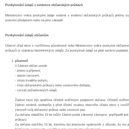
Poskytování údajů z evidence občanských průkazů
Ministerstvo vnitra poskytne údaje vedené v evidenci občanských průkazů jinému s
právním předpisem nebo na jeho základě.
Poskytování údajů občanům
Obecní úřad obce s rozšířenou působností nebo Ministerstvo vnitra poskytne občanov
průkazů (s výjimkou biometrických údajů). Za poskytnutí údajů se platí správní poplate
písemně
V žádosti občan uvede:
- jméno a příjmení,
- datum narození,
- místo trvalého pobytu,
- číslo občanského průkazu nebo cestovního dokladu,
- rozsah požadovaných údajů.
Žádost musí být opatřena úředně ověřeným podpisem občana. Úředně ověřený
žádost osobně, podepíše ji před úřední osobou obecního úřadu obce s rozšíře
zároveň svůj občanský průkaz nebo cestovní pas.
Za občana mladšího 15 let může žádost podat zákonný zástupce, popřípadě jin
průkazu.
Za občana staršího 15 let, kterému byl jmenován opatrovník z důvodu, že mu jeh