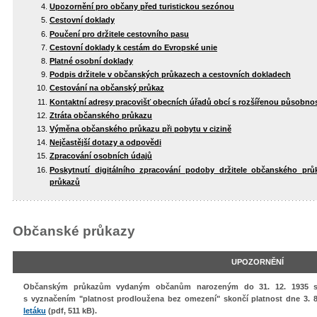
Upozornění pro občany před turistickou sezónou
Cestovní doklady
Poučení pro držitele cestovního pasu
Cestovní doklady k cestám do Evropské unie
Platné osobní doklady
Podpis držitele v občanských průkazech a cestovních dokladech
Cestování na občanský průkaz
Kontaktní adresy pracovišť obecních úřadů obcí s rozšířenou působnos
Ztráta občanského průkazu
Výměna občanského průkazu při pobytu v cizině
Nejčastější dotazy a odpovědi
Zpracování osobních údajů
Poskytnutí digitálního zpracování podoby držitele občanského pr
průkazů
Občanské průkazy
UPOZORNĚNÍ
Občanským průkazům vydaným občanům narozeným do 31. 12. 1935 s 
s vyznačením "platnost prodloužena bez omezení" skončí platnost dne 3. 8
letáku
(pdf, 511 kB).