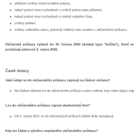
ohlášení změny místa trvalého pobytu,
nabytí právní moci rozhodnutí o změně jména nebo příjmení,
nabytí právní moci rozhodnutí o změně rodného čísla,
změny pohlaví,
změny rodinného stavu, pokud je rodinný stav uveden v občanském průkazu.
Občanské průkazy vydané do 30. června 2000 (doklad typu "knížka"), které 
pozbývají platnosti 2. srpna 2026.
Časté dotazy
Jaké údaje se do občanského průkazu zapisují na žádost občana?
Na žádost občana lze do občanského průkazu uvést rodinný stav nebo údaj o regi
Lze do občanského průkazu zapsat akademický titul?
Od 2. srpna 2021 se do občanských průkazů žádné tituly nezapisují.
Kdy lze žádat o výměnu neplatného občanského průkazu?