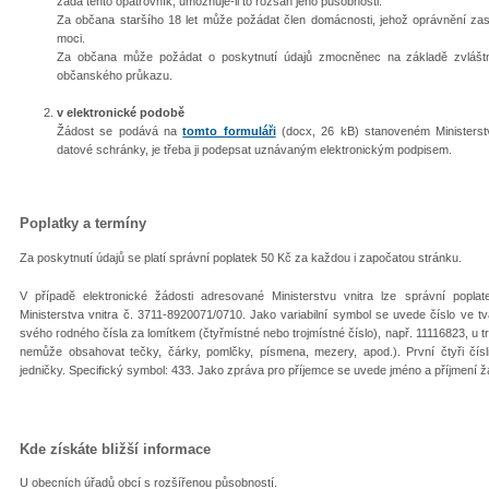
žádá tento opatrovník, umožňuje-li to rozsah jeho působnosti.
Za občana staršího 18 let může požádat člen domácnosti, jehož oprávnění za
moci.
Za občana může požádat o poskytnutí údajů zmocněnec na základě zvláštn
občanského průkazu.
v elektronické podobě
Žádost se podává na
tomto formuláři
(docx, 26 kB) stanoveném Ministerstv
datové schránky, je třeba ji podepsat uznávaným elektronickým podpisem.
Poplatky a termíny
Za poskytnutí údajů se platí správní poplatek 50 Kč za každou i započatou stránku.
V případě elektronické žádosti adresované Ministerstvu vnitra lze správní poplat
Ministerstva vnitra č. 3711-8920071/0710. Jako variabilní symbol se uvede číslo ve 
svého rodného čísla za lomítkem (čtyřmístné nebo trojmístné číslo), např. 11116823, u 
nemůže obsahovat tečky, čárky, pomlčky, písmena, mezery, apod.). První čtyři čísl
jedničky. Specifický symbol: 433. Jako zpráva pro příjemce se uvede jméno a příjmení ž
Kde získáte bližší informace
U obecních úřadů obcí s rozšířenou působností.