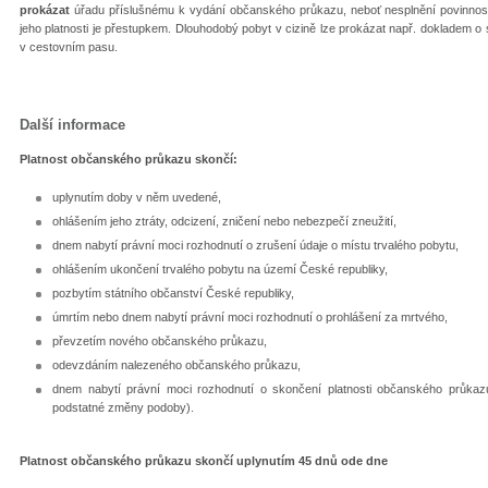
prokázat
úřadu příslušnému k vydání občanského průkazu, neboť nesplnění povinno
jeho platnosti je přestupkem. Dlouhodobý pobyt v cizině lze prokázat např. dokladem o
v cestovním pasu.
Další informace
Platnost občanského průkazu skončí:
uplynutím doby v něm uvedené,
ohlášením jeho ztráty, odcizení, zničení nebo nebezpečí zneužití,
dnem nabytí právní moci rozhodnutí o zrušení údaje o místu trvalého pobytu,
ohlášením ukončení trvalého pobytu na území České republiky,
pozbytím státního občanství České republiky,
úmrtím nebo dnem nabytí právní moci rozhodnutí o prohlášení za mrtvého,
převzetím nového občanského průkazu,
odevzdáním nalezeného občanského průkazu,
dnem nabytí právní moci rozhodnutí o skončení platnosti občanského průka
podstatné změny podoby).
Platnost občanského průkazu skončí uplynutím 45 dnů ode dne