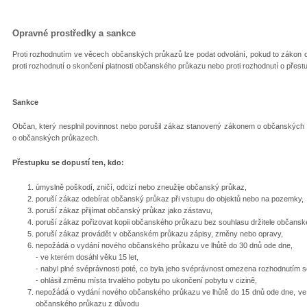
Opravné prostředky a sankce
Proti rozhodnutím ve věcech občanských průkazů lze podat odvolání, pokud to zákon 
proti rozhodnutí o skončení platnosti občanského průkazu nebo proti rozhodnutí o pře
Sankce
Občan, který nesplnil povinnost nebo porušil zákaz stanovený zákonem o občanských 
o občanských průkazech.
Přestupku se dopustí ten, kdo:
úmyslně poškodí, zničí, odcizí nebo zneužije občanský průkaz,
poruší zákaz odebírat občanský průkaz při vstupu do objektů nebo na pozemky,
poruší zákaz přijímat občanský průkaz jako zástavu,
poruší zákaz pořizovat kopii občanského průkazu bez souhlasu držitele občans
poruší zákaz provádět v občanském průkazu zápisy, změny nebo opravy,
nepožádá o vydání nového občanského průkazu ve lhůtě do 30 dnů ode dne,
- ve kterém dosáhl věku 15 let,
- nabyl plné svéprávnosti poté, co byla jeho svéprávnost omezena rozhodnutím 
- ohlásil změnu místa trvalého pobytu po ukončení pobytu v cizině,
nepožádá o vydání nového občanského průkazu ve lhůtě do 15 dnů ode dne, ve 
občanského průkazu z důvodu