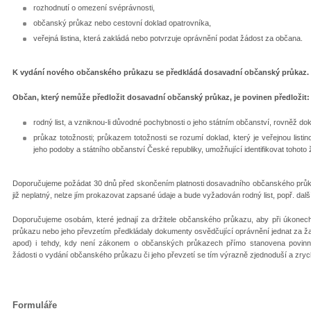
rozhodnutí o omezení svéprávnosti,
občanský průkaz nebo cestovní doklad opatrovníka,
veřejná listina, která zakládá nebo potvrzuje oprávnění podat žádost za občana.
K vydání nového občanského průkazu se předkládá dosavadní občanský průkaz.
Občan, který nemůže předložit dosavadní občanský průkaz, je povinen předložit:
rodný list, a vzniknou-li důvodné pochybnosti o jeho státním občanství, rovněž do
průkaz totožnosti; průkazem totožnosti se rozumí doklad, který je veřejnou listi
jeho podoby a státního občanství České republiky, umožňující identifikovat tohoto 
Doporučujeme požádat 30 dnů před skončením platnosti dosavadního občanského průk
již neplatný, nelze jím prokazovat zapsané údaje a bude vyžadován rodný list, popř. dalš
Doporučujeme osobám, které jednají za držitele občanského průkazu, aby při úkone
průkazu nebo jeho převzetím předkládaly dokumenty osvědčující oprávnění jednat za žad
apod) i tehdy, kdy není zákonem o občanských průkazech přímo stanovena povinn
žádosti o vydání občanského průkazu či jeho převzetí se tím výrazně zjednoduší a zrych
Formuláře