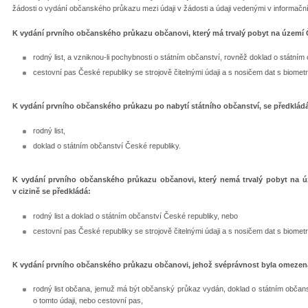
žádosti o vydání občanského průkazu mezi údaji v žádosti a údaji vedenými v informač
K vydání prvního občanského průkazu občanovi, který má trvalý pobyt na území Č
rodný list, a vzniknou-li pochybnosti o státním občanství, rovněž doklad o státní
cestovní pas České republiky se strojově čitelnými údaji a s nosičem dat s biometr
K vydání prvního občanského průkazu po nabytí státního občanství, se předklád
rodný list,
doklad o státním občanství České republiky.
K vydání prvního občanského průkazu občanovi, který nemá trvalý pobyt na 
v cizině se předkládá:
rodný list a doklad o státním občanství České republiky, nebo
cestovní pas České republiky se strojově čitelnými údaji a s nosičem dat s biometr
K vydání prvního občanského průkazu občanovi, jehož svéprávnost byla omezena
rodný list občana, jemuž má být občanský průkaz vydán, doklad o státním občans
o tomto údaji, nebo cestovní pas,