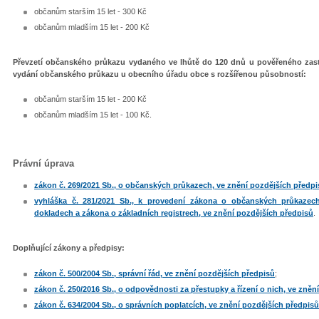
občanům starším 15 let - 300 Kč
občanům mladším 15 let - 200 Kč
Převzetí občanského průkazu vydaného ve lhůtě do 120 dnů u pověřeného zas
vydání občanského průkazu u obecního úřadu obce s rozšířenou působností:
občanům starším 15 let - 200 Kč
občanům mladším 15 let - 100 Kč.
Právní úprava
zákon č. 269/2021 Sb., o občanských průkazech, ve znění pozdějších předp
vyhláška č. 281/2021 Sb., k provedení zákona o občanských průkazec
dokladech a zákona o základních registrech, ve znění pozdějších předpisů
.
Doplňující zákony a předpisy:
zákon č. 500/2004 Sb., správní řád, ve znění pozdějších předpisů
;
zákon č. 250/2016 Sb., o odpovědnosti za přestupky a řízení o nich, ve zněn
zákon č. 634/2004 Sb., o správních poplatcích, ve znění pozdějších předpisů