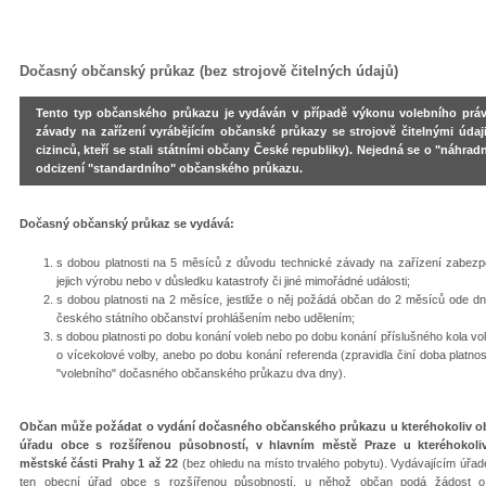
Dočasný občanský průkaz (bez strojově čitelných údajů)
Tento typ občanského průkazu je vydáván v případě výkonu volebního práva
závady na zařízení vyrábějícím občanské průkazy se strojově čitelnými údaj
cizinců, kteří se stali státními občany České republiky). Nejedná se o "náhrad
odcizení "standardního" občanského průkazu.
Dočasný občanský průkaz se vydává:
s dobou platnosti na 5 měsíců z důvodu technické závady na zařízení zabezp
jejich výrobu nebo v důsledku katastrofy či jiné mimořádné události;
s dobou platnosti na 2 měsíce, jestliže o něj požádá občan do 2 měsíců ode dn
českého státního občanství prohlášením nebo udělením;
s dobou platnosti po dobu konání voleb nebo po dobu konání příslušného kola vole
o vícekolové volby, anebo po dobu konání referenda (zpravidla činí doba platnos
"volebního" dočasného občanského průkazu dva dny).
Občan může požádat o vydání dočasného občanského průkazu u kteréhokoliv o
úřadu obce s rozšířenou působností, v hlavním městě Praze u kteréhokoli
městské části Prahy 1 až 22
(bez ohledu na místo trvalého pobytu). Vydávajícím úřa
ten obecní úřad obce s rozšířenou působností, u něhož občan podá žádost o