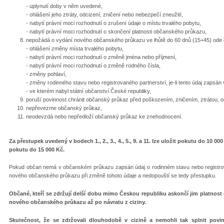
- uplynutí doby v něm uvedené,
- ohlášení jeho ztráty, odcizení, zničení nebo nebezpečí zneužití,
- nabytí právní moci rozhodnutí o zrušení údaje o místu trvalého pobytu,
- nabytí právní moci rozhodnutí o skončení platnosti občanského průkazu,
nepožádá o vydání nového občanského průkazu ve lhůtě do 60 dnů (15+45) ode 
- ohlášení změny místa trvalého pobytu,
- nabytí právní moci rozhodnutí o změně jména nebo příjmení,
- nabytí právní moci rozhodnutí o změně rodného čísla,
- změny pohlaví,
- změny rodinného stavu nebo registrovaného partnerství, je-li tento údaj zaps
- ve kterém nabyl státní občanství České republiky,
poruší povinnost chránit občanský průkaz před poškozením, zničením, ztrátou, 
nepřevezme občanský průkaz,
neodevzdá nebo nepředloží občanský průkaz ke znehodnocení.
Za přestupek uvedený v bodech 1., 2., 3., 4., 5., 9. a 11. lze uložit pokutu do 10 000
pokutu do 15 000 Kč.
Pokud občan nemá v občanském průkazu zapsán údaj o rodinném stavu nebo registrov
nového občanského průkazu při změně tohoto údaje a nedopouští se tedy přestupku.
Občané, kteří se zdržují delší dobu mimo Českou republiku askončí jim platnos
nového občanského průkazu až po návratu z ciziny.
Skutečnost, že se zdržovali dlouhodobě v cizině a nemohli tak splnit pov