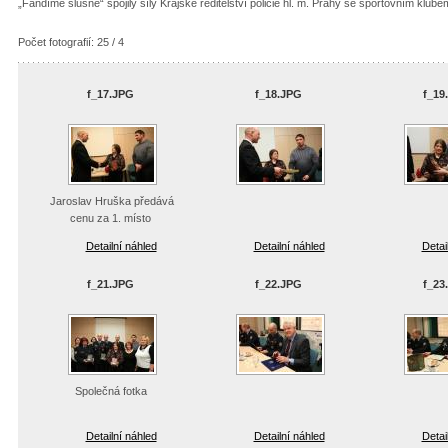
„Fandíme slušně“ spojily síly Krajské ředitelství policie hl. m. Prahy se sportovním klub
Počet fotografií: 25 / 4
f_17.JPG
f_18.JPG
f_19
Jaroslav Hruška předává
cenu za 1. místo
Detailní náhled
Detailní náhled
Detai
f_21.JPG
f_22.JPG
f_23
Společná fotka
Detailní náhled
Detailní náhled
Detai