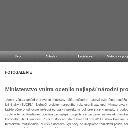
Úvod
Aktuality
Legislativa
Metodická podp
FOTOGALERIE
Ministerstvo vnitra ocenilo nejlepší národní pr
„Sport, věda a umění v prevenci kriminality dětí a mládeže“- takové bylo téma soutěže
kriminality (EUCPN). Nejlepší projekty národního kola ocenili zástupci Ministerstv
každoročně ohodnocuje nejlepší evropský projekt na poli prevence kriminality a pod
zvolené téma. Předávání ocenění za nejlepší projekty se ujal první náměstek ministr
kriminality Jitka Gjuričová. První místo v národním kole EUCPN 2011 získala Proxima Soci
Interaktivní multimediální příručka dopravní výchovy od Krajského ředitelství policie K