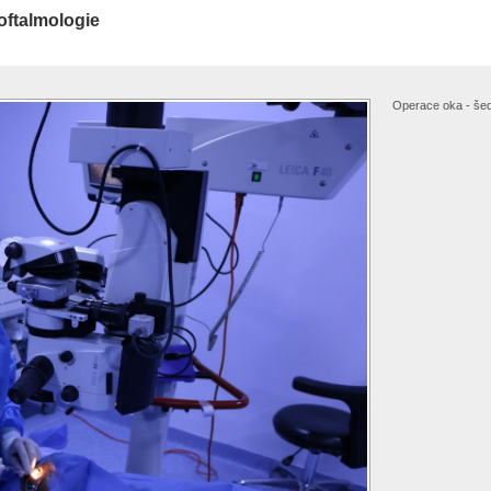
oftalmologie
Operace oka - šedý