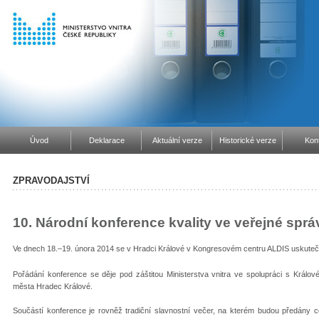
Úvod
Deklarace
Aktuální verze
Historické verze
Kon
ZPRAVODAJSTVÍ
10. Národní konference kvality ve veřejné sprá
Ve dnech 18.–19. února 2014 se v Hradci Králové v Kongresovém centru ALDIS uskutečn
Pořádání konference se děje pod záštitou Ministerstva vnitra ve spolupráci s Král
města Hradec Králové.
Součástí konference je rovněž tradiční slavnostní večer, na kterém budou předány ce