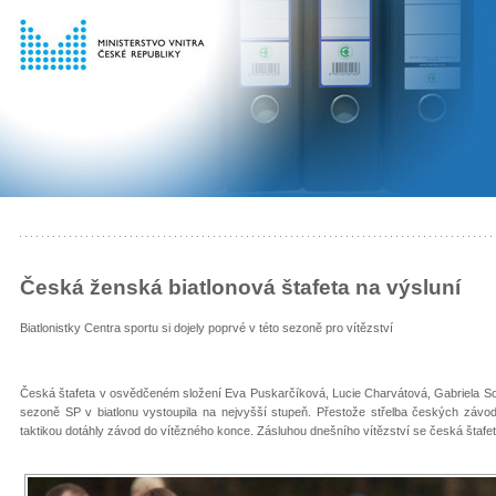
Česká ženská biatlonová štafeta na výsluní
Biatlonistky Centra sportu si dojely poprvé v této sezoně pro vítězství
Česká štafeta v osvědčeném složení Eva Puskarčíková, Lucie Charvátová, Gabriela Sou
sezoně SP v biatlonu vystoupila na nejvyšší stupeň. Přestože střelba českých závod
taktikou dotáhly závod do vítězného konce. Zásluhou dnešního vítězství se česká štafeta