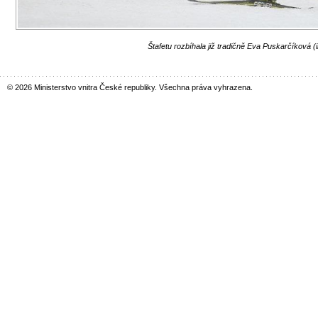
Štafetu rozbíhala již tradičně Eva Puskarčíková (i
© 2026 Ministerstvo vnitra České republiky. Všechna práva vyhrazena.