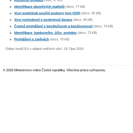
Rozpočet projektu
(xlsx, 37 kB)
Identifikace skutečných majitelů
(docx, 77 kB)
Vzor podmínek použití podpory (pro OSS)
(docx, 42 kB)
Vzor rozhodnutí o poskytnutí dotace
(docx, 40 kB)
Čestné prohlášení o bezdlužnosti a bezúhonnosti
(docx, 70 kB)
Identifikace_bankovního_účtu_projektu
(docx, 73 kB)
Prohlášení o změnách
(docx, 70 kB)
Odbor fondů EU v oblasti vnitřních věcí, 19. října 2018
© 2026 Ministerstvo vnitra České republiky. Všechna práva vyhrazena.