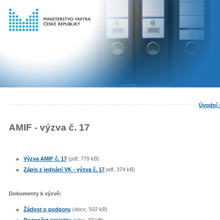
Úvodní 
AMIF - výzva č. 17
Výzva AMIF č. 17
(pdf, 779 kB)
Zápis z jednání VK - výzva č. 17
pdf, 374 kB)
Dokumenty k výzvě:
Žádost o podporu
(docx, 502 kB)