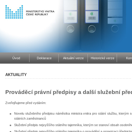
Úvod
Deklarace
Aktuální verze
Historické verze
Kon
AKTUALITY
Prováděcí právní předpisy a další služební pře
Zveřejňujeme před vydáním:
Novelu služebního předpisu náměstka ministra vnitra pro státní službu, kterým 
státních zaměstnanců
Služební předpis nejvyššího státního tajemníka, kterým se stanoví obsah osobní
Služební předpis nejvyššího státního tajemníka o provádění a organizaci úřednic