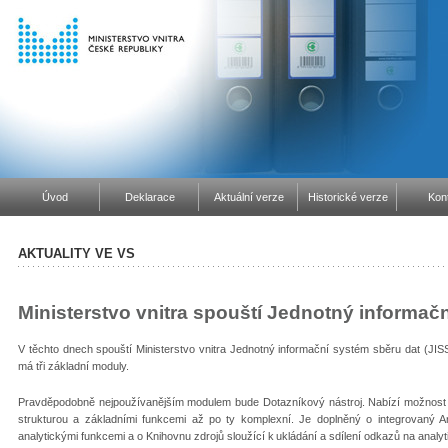
Úvod
Deklarace
Aktuální verze
Historické verze
Kon
AKTUALITY VE VS
Ministerstvo vnitra spouští Jednotný informač
V těchto dnech spouští Ministerstvo vnitra Jednotný informační systém sběru dat (JISS
má tři základní moduly.
Pravděpodobně nejpoužívanějším modulem bude Dotazníkový nástroj. Nabízí možnost t
strukturou a základními funkcemi až po ty komplexní. Je doplněný o integrovaný Ana
analytickými funkcemi a o Knihovnu zdrojů sloužící k ukládání a sdílení odkazů na analyt