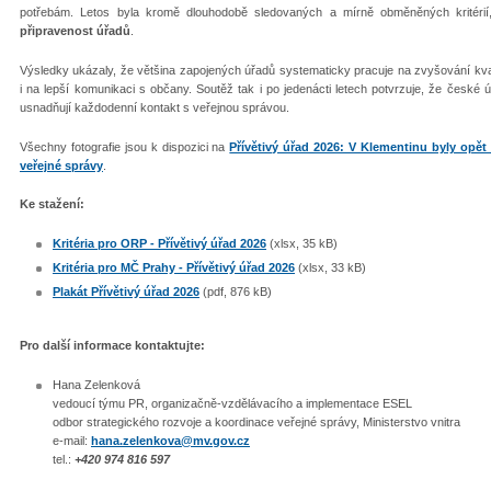
potřebám. Letos byla kromě dlouhodobě sledovaných a mírně obměněných kritéri
připravenost úřadů
.
Výsledky ukázaly, že většina zapojených úřadů systematicky pracuje na zvyšování kvali
i na lepší komunikaci s občany. Soutěž tak i po jedenácti letech potvrzuje, že česk
usnadňují každodenní kontakt s veřejnou správou.
Všechny fotografie jsou k dispozici na
Přívětivý úřad 2026: V Klementinu byly opět 
veřejné správy
.
Ke stažení:
Kritéria pro ORP - Přívětivý úřad 2026
(xlsx, 35 kB)
Kritéria pro MČ Prahy - Přívětivý úřad 2026
(xlsx, 33 kB)
Plakát Přívětivý úřad 2026
(pdf, 876 kB)
Pro další informace kontaktujte:
Hana Zelenková
vedoucí týmu PR, organizačně-vzdělávacího a implementace ESEL
odbor strategického rozvoje a koordinace veřejné správy, Ministerstvo vnitra
e-mail:
hana.zelenkova@mv.gov.cz
tel.:
+420 974 816 597