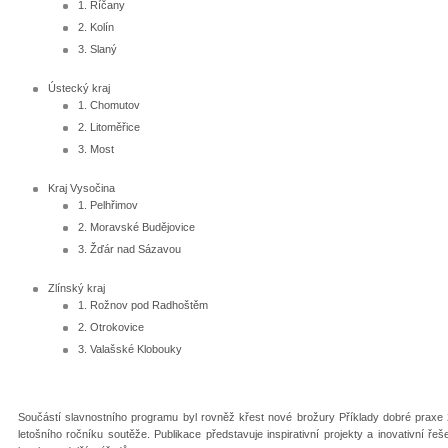
1. Říčany
2. Kolín
3. Slaný
Ústecký kraj
1. Chomutov
2. Litoměřice
3. Most
Kraj Vysočina
1. Pelhřimov
2. Moravské Budějovice
3. Žďár nad Sázavou
Zlínský kraj
1. Rožnov pod Radhoštěm
2. Otrokovice
3. Valašské Klobouky
Součástí slavnostního programu byl rovněž křest nové brožury Příklady dobré praxe 202
letošního ročníku soutěže. Publikace představuje inspirativní projekty a inovativní ř