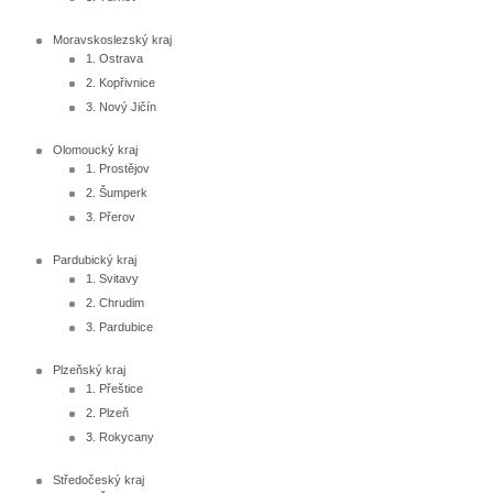
Moravskoslezský kraj
1. Ostrava
2. Kopřivnice
3. Nový Jičín
Olomoucký kraj
1. Prostějov
2. Šumperk
3. Přerov
Pardubický kraj
1. Svitavy
2. Chrudim
3. Pardubice
Plzeňský kraj
1. Přeštice
2. Plzeň
3. Rokycany
Středočeský kraj