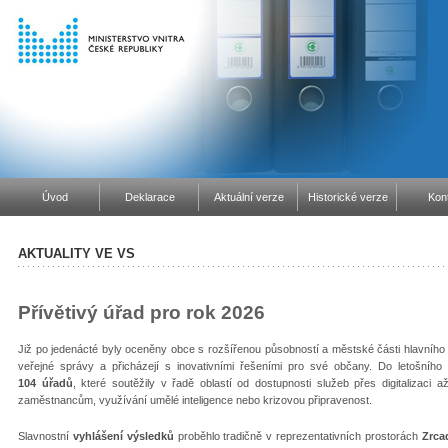
Úvod
Deklarace
Aktuální verze
Historické verze
Kon
AKTUALITY VE VS
Přívětivý úřad pro rok 2026
Již po jedenácté byly oceněny obce s rozšířenou působností a městské části hlavního 
veřejné správy a přicházejí s inovativními řešeními pro své občany. Do letošního
104 úřadů
, které soutěžily v řadě oblastí od dostupnosti služeb přes digitalizaci a
zaměstnancům, využívání umělé inteligence nebo krizovou připravenost.
Slavnostní
vyhlášení výsledků
proběhlo tradičně v reprezentativních prostorách
Zrca