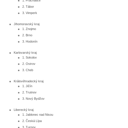
1. Prachatice
2. Tábor
3. Vimperk
Jihomoravský kraj
1. Znojmo
2. Brno
3. Hodonín
Karlovarský kraj
1. Sokolov
2. Ostrov
3. Cheb
Královéhradecký kraj
1. Jičín
2. Trutnov
3. Nový Bydžov
Liberecký kraj
1. Jablonec nad Nisou
2. Česká Lípa
3. Turnov