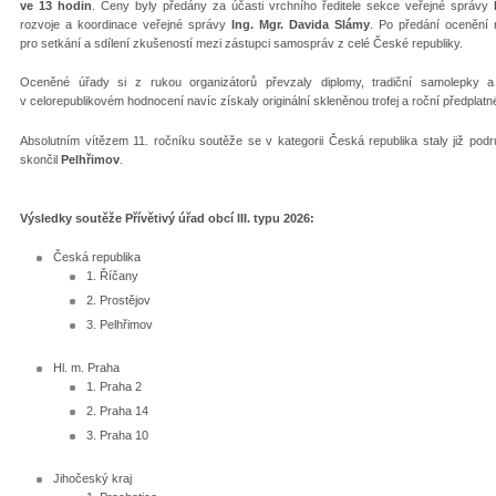
ve 13 hodin
. Ceny byly předány za účasti vrchního ředitele sekce veřejné správy
rozvoje a koordinace veřejné správy
Ing. Mgr. Davida Slámy
. Po předání ocenění 
pro setkání a sdílení zkušeností mezi zástupci samospráv z celé České republiky.
Oceněné úřady si z rukou organizátorů převzaly diplomy, tradiční samolepky a
v celorepublikovém hodnocení navíc získaly originální skleněnou trofej a roční předplat
Absolutním vítězem 11. ročníku soutěže se v kategorii Česká republika staly již pod
skončil
Pelhřimov
.
Výsledky soutěže Přívětivý úřad obcí III. typu 2026:
Česká republika
1. Říčany
2. Prostějov
3. Pelhřimov
Hl. m. Praha
1. Praha 2
2. Praha 14
3. Praha 10
Jihočeský kraj