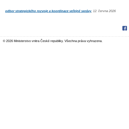
odbor strategického rozvoje a koordinace veřejné správy
, 12. června 2026
Fac
© 2026 Ministerstvo vnitra České republiky. Všechna práva vyhrazena.