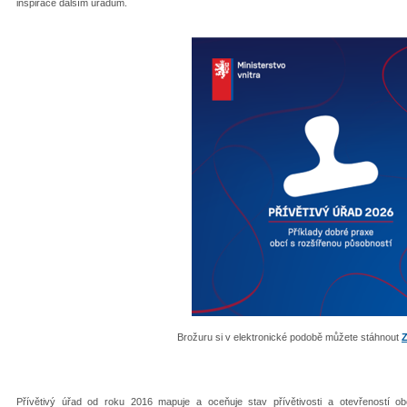
inspirace dalším úřadům.
Brožuru si v elektronické podobě můžete stáhnout
Přívětivý úřad od roku 2016 mapuje a oceňuje stav přívětivosti a otevřeností 