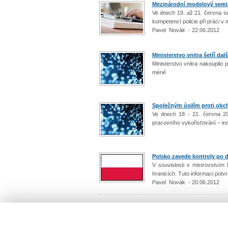
Mezinárodní modelový seminá
Ve dnech 19. až 21. června se
kompetencí policie při práci v 
Pavel Novák - 22.06.2012
Ministerstvo vnitra šetří dalš
Ministerstvo vnitra nakoupilo 
méně
Společným úsilím proti obc
Ve dnech 18 - 21. června 20
pracovního vykořisťování – ins
Polsko zavede kontroly po 
V souvislosti s mistrovství
hranicích. Tuto informaci potvr
Pavel Novák - 20.06.2012
Počet: 2377 / 238