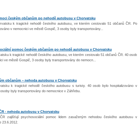
omoci českým občanům po nehodě autobusu v Chorvatsku
rvatsku k tragické nehodě českého autobusu, ve kterém cestovalo 51 občanů ČR. Po
zováno v nemocnici ve městě Gospič, 3 osoby byly transportovány...
iální pomoc českým občanům po nehodě autobusu v Chorvatsku
vatsku k tragické nehodě českého autobusu, ve kterém cestovalo 51 občanů ČR. 40 osob
ici ve městě Gospič, 3 osoby byly transportovány do nemocn...
kým občanům – nehoda autobusu v Chorvatsku
atsku k tragické nehodě českého autobusu s turisty. 40 osob bylo hospitalizováno v
 osoby byly transportovány do nemocnice v Záhřebu.
e ČR - nehoda autobusu v Chorvatsku
 ČR zajišťují psychosociální pomoc lidem zasaženým nehodou českého autobusu v
e 23.6.2012.