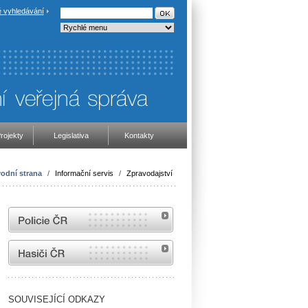
 vyhledávání
rojekty
Legislativa
Kontakty
odní strana
/
Informační servis
/
Zpravodajství
internetové stránky Policie ČR
internetové stránky Hasiči ČR
SOUVISEJÍCÍ ODKAZY