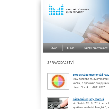
Úvod
O nás
Služby pro veřejnost
ZPRAVODAJSTVÍ
Evropská komise chválí ro
Stav českého eGovernmentu pár
komisi, a speciálně pro její m
Pavel Novák - 28.06.2012
Základní registry startují
Ve čtvrtek 28. 6. 2012 se v 
systému základních registrů, 