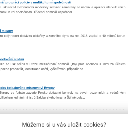
ř pro práci policie v multikulturní společnosti
 uskutečnil mezinárodní modelový seminář zaměřený na nácvik a aplikaci interkulturních
multikulturní společnosti. Třídenní seminář uspořádal...
í miliony
pro celý resort dodávku elektřiny a zemního plynu na rok 2013, zaplatí o 40 milionů korun
hodování s lidmi
12 se uskutečnil v Praze mezinárodní seminář „Boji proti obchodu s lidmi za účelem
pekce pracovišť, identifikace obětí, vyšetřování případů“ po...
dobu fotbalového mistrovství Evropy
m Evropy ve fotbale zavede Polsko dočasné kontroly na svých pozemních a vzdušných
dil během jednání ministrů Salcburského fóra na Štiříně pols...
Můžeme si u vás uložit cookies?