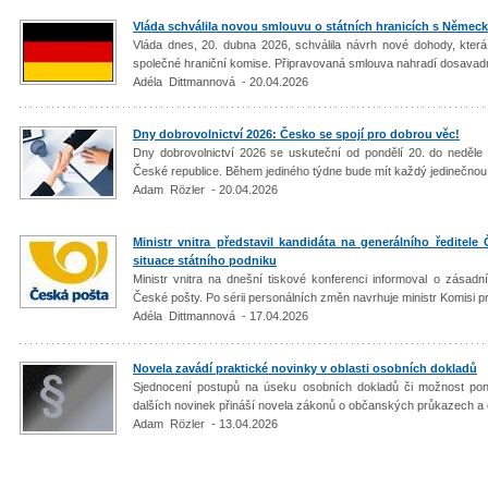
Vláda schválila novou smlouvu o státních hranicích s Němec
Vláda dnes, 20. dubna 2026, schválila návrh nové dohody, která 
společné hraniční komise. Připravovaná smlouva nahradí dosavadní
Adéla Dittmannová - 20.04.2026
Dny dobrovolnictví 2026: Česko se spojí pro dobrou věc!
Dny dobrovolnictví 2026 se uskuteční od pondělí 20. do neděl
České republice. Během jediného týdne bude mít každý jedinečnou p
Adam Rözler - 20.04.2026
Ministr vnitra představil kandidáta na generálního ředitele
situace státního podniku
Ministr vnitra na dnešní tiskové konferenci informoval o zásadní
České pošty. Po sérii personálních změn navrhuje ministr Komisi p
Adéla Dittmannová - 17.04.2026
Novela zavádí praktické novinky v oblasti osobních dokladů
Sjednocení postupů na úseku osobních dokladů či možnost pon
dalších novinek přináší novela zákonů o občanských průkazech a 
Adam Rözler - 13.04.2026