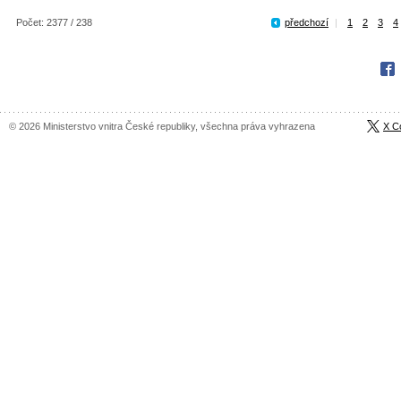
Počet: 2377 / 238
předchozí
|
1
2
3
4
Fac
© 2026 Ministerstvo vnitra České republiky, všechna práva vyhrazena
X C