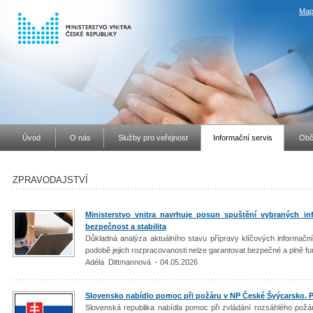
Map
Úvod
O nás
Služby pro veřejnost
Informační servis
Obč
ZPRAVODAJSTVÍ
Ministerstvo vnitra navrhuje posun spuštění vybraných inf
bezpečnost a stabilita
Důkladná analýza aktuálního stavu přípravy klíčových informač
podobě jejich rozpracovanosti nelze garantovat bezpečné a plně fu
Adéla Dittmannová - 04.05.2026
Slovensko nabídlo pomoc při požáru v NP České Švýcarsko. P
Slovenská republika nabídla pomoc při zvládání rozsáhlého požá