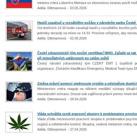
ministra vnitra Lubomíra Metnara se slovenskou stranou posílí mož
Adéla Dittmannová - 03.05.2026
Hasiči zasahují u rozsáhlého požáru v národním parku České
Od dnešních 14.30 hodin zasahují hasiči u rozsáhlého lesního pož
jednotky dorazily na místo ve 14.33. Prosíme veřejnost, aby nevstu
Adéla Dittmannová - 02.05.2026
Český zdravotnický tým prošel certifikací WHO. Zařadil se t
při mimořádných událostech po celém světě
Český národní zdravotnický tým CZERT EMT 1 úspěšně proše
organizace. Získáním klasifikace Emergency Medical Team typu EM
Změna právní pomoci sjednocuje systém a odstraňuje duplici
Ministerstvo vnitra reaguje na některé mediální výstupy týka
mezinárodní ochranu. Dosud stát zajišťoval právní pomoc hned dv
Adéla Dittmannová - 28.04.2026
Vláda schválila vznik pracovní skupiny k problematice psycho
Vláda zřídila meziresortní pracovní skupinu k problematice psychoak
orgánů a zefektivnění kontrol. Skupina, vedená ministrem vnitra, n
Adéla Dittmannová - 27.04.2026