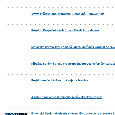
Výzva k účasti obcí v projektu Domovník – preventista
Projekt „Bezpečná škola“ má v Kraslicích zelenou
Moravskoslezský kraj pomáhá lidem, kteří měli konflikt se zá
Příručka správné praxe pro bezpečný provoz veřejných zařízen
Projekt značení kol se rozšiřuje za hranice
Asistenti prevence kriminality mají v Břeclavi respekt
Brněnská Senior akademie vítězem Evropské ceny prevence kri