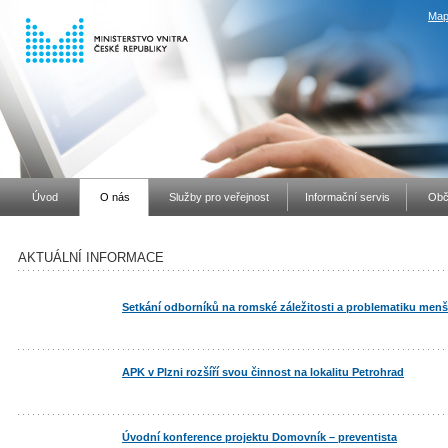
Map
Úvod
O nás
Služby pro veřejnost
Informační servis
Obč
AKTUÁLNÍ INFORMACE
Setkání odborníků na romské záležitosti a problematiku menš
APK v Plzni rozšíří svou činnost na lokalitu Petrohrad
Úvodní konference projektu Domovník – preventista