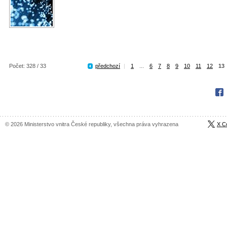
Počet: 328 / 33
předchozí
|
1
...
6
7
8
9
10
11
12
13
Fac
© 2026 Ministerstvo vnitra České republiky, všechna práva vyhrazena
X C