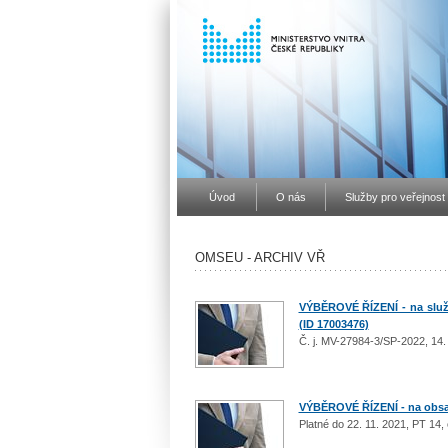
Úvod
O nás
Služby pro veřejnost
OMSEU - ARCHIV VŘ
VÝBĚROVÉ ŘÍZENÍ - na služe
(ID 17003476)
Č. j. MV-27984-3/SP-2022, 14.
VÝBĚROVÉ ŘÍZENÍ - na obsaz
Platné do 22. 11. 2021, PT 14