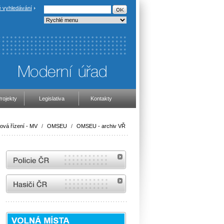
 vyhledávání
rojekty
Legislativa
Kontakty
ová řízení - MV
/
OMSEU
/
OMSEU - archiv VŘ
internetové stránky Policie ČR
internetové stránky Hasiči ČR