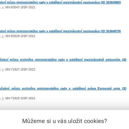
bní místo ministerského rady v oddělení mezinárodní spolupráce (ID 30364980)
 č. j.: MV-83547-3/SP-2021
bní místo ministerského rady v oddělení mezinárodní spolupráce (ID 30364979)
 č. j.: MV-83529-3/SP-2021
ební místo vrchního ministerského rady v oddělení mezinárodně smluvním (ID
 č. j.: MV-71827-3/SP-2021
žební místo vrchního ministerského rady v oddělení práva Evropské unie (ID
 č. j.: MV-71825-3/SP-2021
Můžeme si u vás uložit cookies?
|
1
2
3
4
|
další