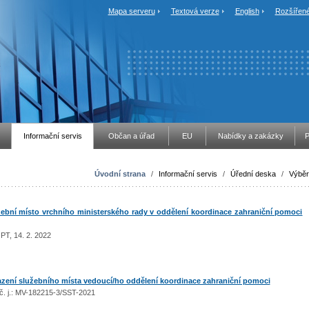
Mapa serveru
Textová verze
English
Rozšířené
Informační servis
Občan a úřad
EU
Nabídky a zakázky
P
Úvodní strana
/
Informační servis
/
Úřední deska
/
Výběr
bní místo vrchního ministerského rady v oddělení koordinace zahraniční pomoci
 PT, 14. 2. 2022
ení služebního místa vedoucí/ho oddělení koordinace zahraniční pomoci
, č. j.: MV-182215-3/SST-2021