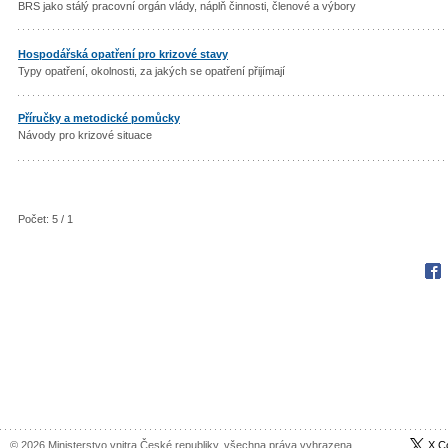
BRS jako stálý pracovní orgán vlády, náplň činnosti, členové a výbory
Hospodářská opatření pro krizové stavy
Typy opatření, okolnosti, za jakých se opatření přijímají
Příručky a metodické pomůcky
Návody pro krizové situace
Počet: 5 / 1
Fac
© 2026 Ministerstvo vnitra České republiky, všechna práva vyhrazena
X C