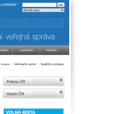
 vyhledávání
rojekty
Legislativa
Kontakty
 strana
/
Informační servis
/
Soutěže a výstavy
internetové stránky Policie ČR
internetové stránky Hasiči ČR