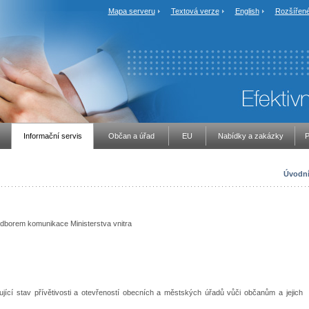
Mapa serveru
Textová verze
English
Rozšířené
Informační servis
Občan a úřad
EU
Nabídky a zakázky
P
Úvodní
odborem komunikace Ministerstva vnitra
ující stav přívětivosti a otevřeností obecních a městských úřadů vůči občanům a jejich