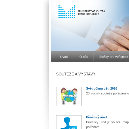
Úvod
O nás
Služby pro veřejnost
SOUTĚŽE A VÝSTAVY
Svět očima dětí 2026
23. ročník soutěže pořádané 
Přívětivý úřad
Přívětivý úřad je soutěží map
potřebám.