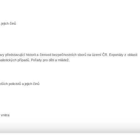
jejich činů
avy představující historii a činnosti bezpečnostních sborů na území ČR. Exponáty z oblasti
nalistických případů. Pořady pro děti a mládež.
ích policistů a jejich činů
 vnitra