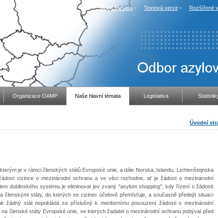
Mapa serveru
Textová verze
Rozšířené v
Organizace OAMP
Naše hlavní témata
Legislativa
Statistik
Úvodní str
erým je v rámci členských států Evropské unie, a dále Norska, Islandu, Lichtenštejnska
 žádost cizince o mezinárodní ochranu a ve věci rozhodne, ať je žádost o mezinárodní
lem dublinského systému je eliminovat jev zvaný "asylum shopping", kdy řízení o žádosti
 členskými státy, do kterých se cizinec účelově přemísťuje, a současně předejít situaci
ak žádný stát nepokládá za příslušný k meritornímu posouzení žádosti o mezinárodní
ě na členské státy Evropské unie, ve kterých žadatel o mezinárodní ochranu pobýval před