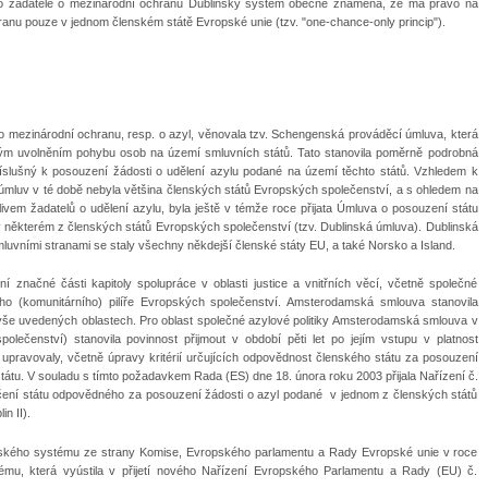
Pro žadatele o mezinárodní ochranu Dublinský systém obecně znamená, že má právo na
ranu pouze v jednom členském státě Evropské unie (tzv. "one-chance-only princip").
 o mezinárodní ochranu, resp. o azyl, věnovala tzv. Schengenská prováděcí úmluva, která
ckým uvolněním pohybu osob na území smluvních států. Tato stanovila poměrně podrobná
říslušný k posouzení žádosti o udělení azylu podané na území těchto států. Vzhledem k
mluv v té době nebyla většina členských států Evropských společenství, a s ohledem na
ivem žadatelů o udělení azylu, byla ještě v témže roce přijata Úmluva o posouzení státu
některém z členských států Evropských společenství (tzv. Dublinská úmluva). Dublinská
smluvními stranami se staly všechny někdejší členské státy EU, a také Norsko a Island.
 značné části kapitoly spolupráce v oblasti justice a vnitřních věcí, včetně společné
ního (komunitárního) pilíře Evropských společenství. Amsterodamská smlouva stanovila
ve výše uvedených oblastech. Pro oblast společné azylové politiky Amsterodamská smlouva v
olečenství) stanovila povinnost přijmout v období pěti let po jejím vstupu v platnost
 upravovaly, včetně úpravy kritérií určujících odpovědnost členského státu za posouzení
státu. V souladu s tímto požadavkem Rada (ES) dne 18. února roku 2003 přijala Nařízení č.
rčení státu odpovědného za posouzení žádosti o azyl podané v jednom z členských států
n II).
nského systému ze strany Komise, Evropského parlamentu a Rady Evropské unie v roce
mu, která vyústila v přijetí nového Nařízení Evropského Parlamentu a Rady (EU) č.