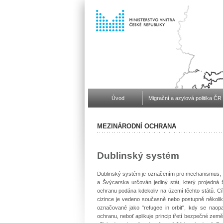
Úvod
Migrační a azylová politika ČR
MEZINÁRODNÍ OCHRANA
Dublinský systém
Dublinský systém je označením pro mechanismus, kt
a Švýcarska určován jediný stát, který projedná
ochranu podána kdekoliv na území těchto států. Cí
cizince je vedeno současně nebo postupně několika
označované jako "refugee in orbit", kdy se naop
ochranu, neboť aplikuje princip třetí bezpečné zem