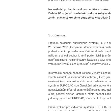
604/2013, které vstoupilo v účinnost 1. ledna 2014.
Na základě proběhlé evaluace aplikace nařízení
Dublin IV, o jehož výsledné podobě nebylo d
změn, o jejichž konečné podobě se v současné 
Současnost
Právním základem dublinského systému je v sou
26. června 2013
, kterým se stanoví kritéria a po
podané státním příslušníkem třetí země nebo osobo
nařízení stanoví soubor kritérií, podle nichž je urče
například figurují rodinné vazby žadatele o azyl, sk
vstoupil na území členských států neoprávněně a v 
Informaci o podané žádosti cizince v jiném člensk
všech žadatelů o mezinárodní ochranu, které ji
elektronickou databázi otisků prstů žadatelů o 
systému EURODAC jsou členskými státy povinně zasí
neoprávněným překročením vnější hranice EU, kteří 
číslo, pohlaví cizince, datum a místo podání žád
jednotky systému EURODAC jsou v centrální jedno
Právní základ pro vytvoření systému EURODAC tv