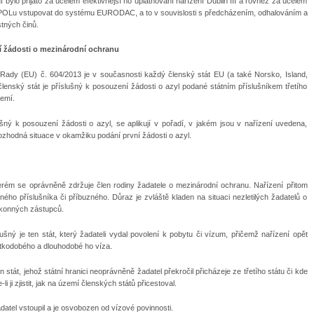
 bylo přijato za účelem efektivnější ho uplatňování nařízení Dublin III a rovněž za účelem
POLu vstupovat do systému EURODAC, a to v souvislosti s předcházením, odhalováním a
tných činů.
í žádosti o mezinárodní ochranu
ady (EU) č. 604/2013 je v současnosti každý členský stát EU (a také Norsko, Island,
členský stát je příslušný k posouzení žádosti o azyl podané státním příslušníkem třetího
zemí.
lušný k posouzení žádosti o azyl, se aplikují v pořadí, v jakém jsou v nařízení uvedena,
ozhodná situace v okamžiku podání první žádosti o azyl.
terém se oprávněně zdržuje člen rodiny žadatele o mezinárodní ochranu. Nařízení přitom
ného příslušníka či příbuzného. Důraz je zvláště kladen na situaci nezletilých žadatelů o
ákonných zástupců.
ušný je ten stát, který žadateli vydal povolení k pobytu či vízum, přičemž nařízení opět
rátkodobého a dlouhodobé ho víza.
n stát, jehož státní hranici neoprávněně žadatel překročil přicházeje ze třetího státu či kde
ji zjistit, jak na území členských států přicestoval.
datel vstoupil a je osvobozen od vízové povinnosti.