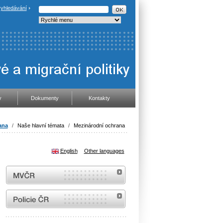
yhledávání
y
Dokumenty
Kontakty
ana
/
Naše hlavní témata
/
Mezinárodní ochrana
English
Other languages
MVČR
internetové stránky Policie ČR