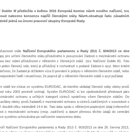
 Dublin III předložila v květnu 2016 Evropská komise návrh nového nařízení, tzv.
osud nalezeno konsenzu napříč členskými státy. Návrh.obsahuje řadu zásadních
době jedná na úrovni pracovní skupiny Evropské Rady.
časnosti stále
Nařízení Evropského parlamentu a Rady (EU) č. 604/2013 ze dne
stupy pro určení členského státu příslušného k posuzování žádosti o mezinárodní ochranu
u bez státní příslušnosti v některém z členských států (tzv. Nařízení Dublin III). Toto
n jeden členský stát, který je příslušný k rozhodnutí o podané žádosti o azyl. Mezi kritérii
utečnost, že žadatel je držitelem víza či povolení k pobytu v některém členském státě, nebo
neposlední řadě i skutečnost, že poprvé již v některém členském státě o azyl požádal.
ém státě lze získat ze systému EURODAC, do kterého ukládají členské státy otisky prstů
m od roku 2003 povinně snímají. Systém EURODAC si lze zjednodušeně představit jako
mezinárodní ochranu a určitých kategorií cizinců společnou všem členským státům. Do
lány otisky prstů žadatelů o mezinárodní ochranu a cizinců zadržených v souvislosti s
dosáhli věku minimálně 14-ti let. Tato data spolu s některými popisnými údaji (referenční
osti o mezinárodní ochranu (resp. zadržení) a datum přenosu těchto údajů do centrální
tce systému uchovávána po nařízením stanovenou dobu.
oří Nařízení Evropského parlamentu a Rady (EU) č. 603/2013 ze dne 26. června 2013,