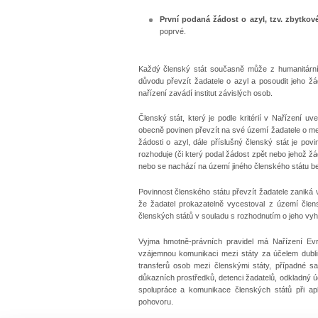
První podaná žádost o azyl, tzv. zbytkové
poprvé.
Každý členský stát současně může z humanitárníc
důvodu převzít žadatele o azyl a posoudit jeho žá
nařízení zavádí institut závislých osob.
Členský stát, který je podle kritérií v Nařízení 
obecně povinen převzít na své území žadatele o me
žádosti o azyl, dále příslušný členský stát je po
rozhoduje (či který podal žádost zpět nebo jehož ž
nebo se nachází na území jiného členského státu be
Povinnost členského státu převzít žadatele zaniká v 
že žadatel prokazatelně vycestoval z území člen
členských států v souladu s rozhodnutím o jeho vyh
Vyjma hmotně-právních pravidel má Nařízení Ev
vzájemnou komunikaci mezi státy za účelem dublins
transferů osob mezi členskými státy, případné sa
důkazních prostředků, detenci žadatelů, odkladný ú
spolupráce a komunikace členských států při apl
pohovoru.