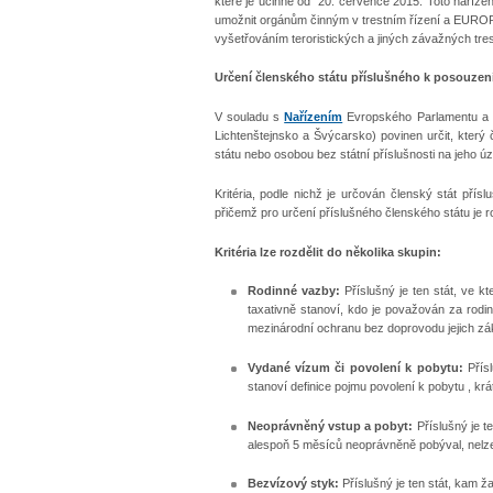
které je účinné od 20. července 2015. Toto nařízení
umožnit orgánům činným v trestním řízení a EURO
vyšetřováním teroristických a jiných závažných tres
Určení členského státu příslušného k posouzen
V souladu s
Nařízením
Evropského Parlamentu a R
Lichtenštejnsko a Švýcarsko) povinen určit, který 
státu nebo osobou bez státní příslušnosti na jeho ú
Kritéria, podle nichž je určován členský stát přís
přičemž pro určení příslušného členského státu je r
Kritéria lze rozdělit do několika skupin:
Rodinné vazby:
Příslušný je ten stát, ve k
taxativně stanoví, kdo je považován za rodin
mezinárodní ochranu bez doprovodu jejich z
Vydané vízum či povolení k pobytu:
Přísl
stanoví definice pojmu povolení k pobytu , k
Neoprávněný vstup a pobyt:
Příslušný je te
alespoň 5 měsíců neoprávněně pobýval, nelze-li 
Bezvízový styk:
Příslušný je ten stát, kam ža