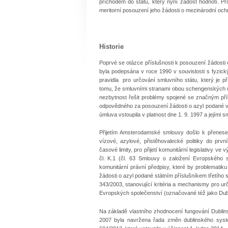
příchodem do státu, který nyní žádost hodnotí. 
meritorní posouzení jeho žádosti o mezinárodní och
Historie
Poprvé se otázce příslušnosti k posouzení žádosti
byla podepsána v roce 1990 v souvislosti s fyzi
pravidla pro určování smluvního státu, který je p
tomu, že smluvními stranami obou schengenských ú
nezbytnost řešit problémy spojené se značným příl
odpovědného za posouzení žádosti o azyl podané v 
úmluva vstoupila v platnost dne 1. 9. 1997 a jejími 
Přijetím Amsterodamské smlouvy došlo k přenesení
vízové, azylové, přistěhovalecké politiky do prv
časové limity, pro přijetí komunitární legislativy 
čl. K.1 (čl. 63 Smlouvy o založení Evropského sp
komunitární právní předpisy, které by problematiku
žádosti o azyl podané státním příslušníkem třetího 
343/2003, stanovující kritéria a mechanismy pro u
Evropských společenství (označované též jako Dubli
Na základě vlastního zhodnocení fungování Dubli
2007 byla navržena řada změn dublinského systé