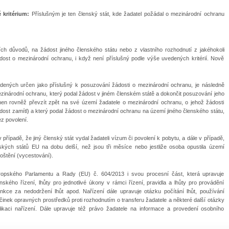
 kritérium:
Příslušným je ten členský stát, kde žadatel požádal o mezinárodní ochranu
h důvodů, na žádost jiného členského státu nebo z vlastního rozhodnutí z jakéhokoli
dost o mezinárodní ochranu, i když není příslušný podle výše uvedených kritérií. Nově
uvedených určen jako příslušný k posuzování žádosti o mezinárodní ochranu, je následně
zinárodní ochranu, který podal žádost v jiném členském státě a dokončit posuzování jeho
vinen rovněž převzít zpět na své území žadatele o mezinárodní ochranu, o jehož žádosti
ádost zamítl) a který podal žádost o mezinárodní ochranu na území jiného členského státu,
z povolení.
případě, že jiný členský stát vydal žadateli vízum či povolení k pobytu, a dále v případě,
ských států EU na dobu delší, než jsou tři měsíce nebo jestliže osoba opustila území
oštění (vycestování).
ropského Parlamentu a Rady (EU) č. 604/2013 i svou procesní část, která upravuje
kého řízení, lhůty pro jednotlivé úkony v rámci řízení, pravidla a lhůty pro provádění
nkce za nedodržení lhůt apod. Nařízení dále upravuje otázku počítání lhůt, používání
činek opravných prostředků proti rozhodnutím o transferu žadatele a některé další otázky
ikaci nařízení. Dále upravuje též právo žadatele na informace a provedení osobního