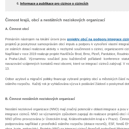
Informace a publikace pro cizince o cizincích
Činnost krajů, obcí a nestátních neziskových organizací
A. Činnost obcí
Primárním nástrojem na lokální úrovni jsou
projekty obcí na podporu integrace cizi
projektů je poskytnout samosprávám obcí impuls a podporu k vytvoření vlastní integrač
ze státních dotací realizovat aktivity v nezbytné součinnosti s cizinci, organizacemi c
Například v roce 2019 realizuje projekt Havlíčkův Brod, Brno, Plzeň, Pardubice, Roudnice
a Praha-Libuš. Významnou součástí jsou každoročně pořádané konference statutá
navazování vzájemných kontaktů mezi obcemi, které se integrací cizinců zabývají. V r
13.
Odbor azylové a migrační politiky financuje vybrané projekty obcí a městských částí n
státního rozpočtu. Každý rok je vyhlašována výzva k podávání žádostí o poskytnutí d
B. Činnost nestátních neziskových organizací
Nestátní neziskové organizace (NNO) mají značný potenciál v oblasti integrace a jsou 
integrace cizinců. NNO se významným způsobem zapojují do realizace projektů obcí i čin
NNO přímo provozována (v Ústeckém kraji, Královehradeckém kraji a v Praze). Činnost
podporována například z prostředků státního rozpočtu (dotace rezortů), ESF, fondů E
obce, kraje, ambasády). Projekty NNO na integraci cizinců finančně podpořené Minister