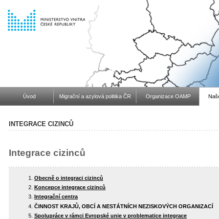
Úvod
Migrační a azylová politika ČR
Organizace OAMP
Naše
INTEGRACE CIZINCŮ
Integrace cizinců
Obecně o integraci cizinců
Koncepce integrace cizinců
Integrační centra
ČINNOST KRAJŮ, OBCÍ A NESTÁTNÍCH NEZISKOVÝCH ORGANIZACÍ
Spolupráce v rámci Evropské unie v problematice integrace