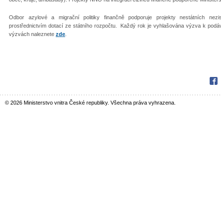
Odbor azylové a migrační politiky finančně podporuje projekty nestátních nezi
prostřednictvím dotací ze státního rozpočtu. Každý rok je vyhlašována výzva k podáv
výzvách naleznete
zde
.
Fac
© 2026 Ministerstvo vnitra České republiky. Všechna práva vyhrazena.