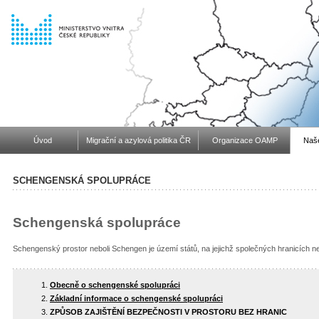
Úvod
Migrační a azylová politika ČR
Organizace OAMP
Naše
SCHENGENSKÁ SPOLUPRÁCE
Schengenská spolupráce
Schengenský prostor neboli Schengen je území států, na jejichž společných hranicích n
Obecně o schengenské spolupráci
Základní informace o schengenské spolupráci
ZPŮSOB ZAJIŠTĚNÍ BEZPEČNOSTI V PROSTORU BEZ HRANIC