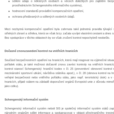
sdílení údajů o některých osobách a věcech důležitých pro zajištění bez
prostřednictvím Schengenského informačního systému),
hodnocení standardů provádění kompenzačních opatření,
ochrana předávaných a sdílených osobních údajů.
Mezi nezbytná kompenzační opatření byla zahrnuta také jednotná pravidla týkající
střelných zbraní a střeliva, která se však brzy začala vyvíjet vlastními cestami a dne
Bez spolupráce v těchto oblastech by se však zrušení kontrol nepochybně neobešlo.
Dočasné znovuzavedení kontrol na vnitřních hranicích
Součástí bezpečnostních opatření na hranicích, která mají reagovat na výjimečné situac
pořádek státu, je také možnost dočasně znovu zavést kontroly na vnitřních hranic
kontrol stanoví Schengenský hraniční kodex v čl. 25 (preventivní obnovení kontrol 
mezinárodní sportovní utkání, návštěva státníka apod.), v čl. 28 (obnova kontrol na hr
veřejné bezpečnosti nebo vnitřního pořádku státu, jako např. teroristický útok) a v
hranicích, přijaté státem na základě doporučení orgánů Evropské unie z důvodu mim
jako celku).
Schengenský informační systém
Schengenský informační systém neboli SIS je společný informační systém států z
národním orgánům sdílet informace a spolupracovat v oblasti přeshraničního trestné