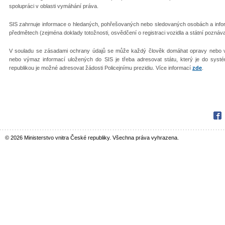
spolupráci v oblasti vymáhání práva.
SIS zahrnuje informace o hledaných, pohřešovaných nebo sledovaných osobách a inf
předmětech (zejména doklady totožnosti, osvědčení o registraci vozidla a státní poznáv
V souladu se zásadami ochrany údajů se může každý člověk domáhat opravy nebo v
nebo výmaz informací uložených do SIS je třeba adresovat státu, který je do sys
republikou je možné adresovat žádosti Policejnímu prezidiu. Více informací
zde
.
Fac
© 2026 Ministerstvo vnitra České republiky. Všechna práva vyhrazena.