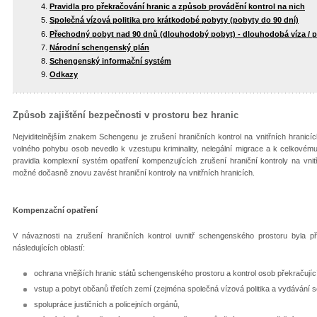
Pravidla pro překračování hranic a způsob provádění kontrol na nich
Společná vízová politika pro krátkodobé pobyty (pobyty do 90 dní)
Přechodný pobyt nad 90 dnů (dlouhodobý pobyt) - dlouhodobá víza / p
Národní schengenský plán
Schengenský informační systém
Odkazy
Způsob zajištění bezpečnosti v prostoru bez hranic
Nejviditelnějším znakem Schengenu je zrušení hraničních kontrol na vnitřních hranic
volného pohybu osob nevedlo k vzestupu kriminality, nelegální migrace a k celkovém
pravidla komplexní systém opatření kompenzujících zrušení hraniční kontroly na vnitř
možné dočasně znovu zavést hraniční kontroly na vnitřních hranicích.
Kompenzační opatření
V návaznosti na zrušení hraničních kontrol uvnitř schengenského prostoru byla př
následujících oblastí:
ochrana vnějších hranic států schengenského prostoru a kontrol osob překračující
vstup a pobyt občanů třetích zemí (zejména společná vízová politika a vydávání
spolupráce justičních a policejních orgánů,