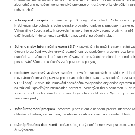
zjednodušené označení schengenské spolupráce, která vytvořila chybějící inst
pohybu zboží;
schengenské acquis
- rozumí se jím Schengenská dohoda, Schengenská pro
k Schengenské dohodě a Schengenské prováděcí úmluvě s příslušným Závěrečn
Výkonného výboru a akty k provedení úmluvy, které byly vydány orgány, na něž
další legislativní dokumenty rozvíjející a navazující na původní akty;
Schengenský informační systém (SIS)
- společný informační systém států z
účelem je udržení vysoké úrovně bezpečnosti ve společném prostoru bez kontro
osobách a o věcech, které jsou využívány při provádění hraničních kontrol a jiný
posuzování žádostí o udělení víza či povolení k pobytu;
společný evropský azylový systém
- systém společných pravidel v oblasti
mezinárodní ochraně, pravidla pro obsah uděleného statusu a společná pravidla pr
v EU žádají. V první fázi budování společného evropského azylového systému b
na základě společných minimálních norem v uvedených třech oblastech. V dru
vyššího společného standardu v uvedených třech oblastech. Systém je v součas
finančními prvky;
státní integrační program
- program, jehož cílem je usnadnit proces integrace 
oblastech: bydlení, zaměstnání, vzdělávání a dále v sociální a zdravotní oblasti;
státní příslušník třetí země
- občan státu, který není členem Evropské unie a n
či Švýcarska;