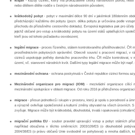
krajan
- každý cizinec, který má prokazatelně český národnostní původ, nebo
nebo dítětem dítěte rodiče s českým národnostním původem;
krátkodobý pobyt
- pobyt v maximální délce 90 dní v jakémkoli 180denním obd
předcházející každému dni pobytu (pozn. délka pobytu je určována podle vstup
přechodu do příslušného cestovního dokladu). Evropská legislativa pak pro účely 
jejichž občané pro vstup a krátkodobý pobytu na území států uplatňujících společ
kteří jsou od tohoto požadavku osvobozeni;
legální migrace
- proces řízeného, státem kontrolovaného přistěhovalectví. ČR m
prostřednictvím pobytových oprávnění. Obecně souvisí s pracovní migrací, v rá
cizinců uspokojuje potřeby domácího pracovního trhu. ČR může kontrolovat, v
území, vč. stanovení národních kvót. Dalšími typy legální migrace může být např.
mezinárodní ochrana
- ochrana poskytnutá v České republice cizinci formou az
Mezinárodní organizace pro migraci (IOM)
- mezivládní organizace cílící 
mezinárodní spolupráce v oblasti migrace. Od roku 2016 je přidruženou organiza
migrace
- přesun jednotlivců i skupin v prostoru, který je spolu s porodností a 
a výrazně ovlivňuje společenské a kulturní změny obyvatel na všech úrovních. 
zvyšuje. Migrace může být krátkodobá, dlouhodobá, trvalá i opakovaná (cirkulární
migrační politika EU
- soubor pravidel upravující vstup a pobyt státních pří
například obsažena v těchto směrnicích: 2003/109/ES (o dlouhodobě pobývaj
2004/38/ES (o právu občanů Unie svobodně se pohybovat) a mnoha dalších, kt