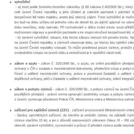
vyhoštění
- a) trest podle českého trestního zákoníku (§ 80 zákona č.40/2009 Sb.), kter
celé území České republiky a jeho účelem je zabránit pachateli v páchání dal
bezpečnost lidí nebo majetku, anebo jiný obecný zájem. Trest vyhoštění je možné 
lze buď na dobu určitou od jednoho roku do deseti let, po jejímž uplynutí se od
dobu neurčitou, tedy natrvalo. Při rozhodování o délce trvání trestu soud přihl
možnostem nápravy a poměrům pachatele a ke stupni ohrožení bezpečnosti lidí, 
- b) správní vyhoštění: situace, kdy forma zákazu nemusí mít povahu trestu. S
na území České republiky a zároveň stanovuje dobu, po kterou bez splnění z
na území České republiky vstoupit. To může postihnout pouze cizince, protože
svobodného vstupu na území státu a nemožnosti je k opuštění vlasti nutit;
zákon o azylu
- zákon č. 325/1999 Sb., o azylu, ve znění pozdějších předpis
ochrany v ČR v souladu s mezinárodními dokumenty, především vstup a pobyt ci
řízení o udělení mezinárodní ochrany, práva a povinnosti žadatelů o udělení
doplňkové ochrany, péči o žadatele o udělení mezinárodní ochrany, státní integrač
zákon o pobytu cizinců
- zákon č. 326/1999 Sb., o pobytu cizinců na území Č
pozdějších předpisů - právní norma upravující podmínky vstupu a pobytu cizinc
z území; vymezuje působnost Policie ČR, Ministerstva vnitra a Ministerstva zahrani
zařízení pro zajištění cizinců (ZZC)
- zařízení provozované Ministerstvem vnitra
- Správy uprchlických zařízení, do kterého je umístěn cizinec na základě rozhod
cizince staršího 15 let, a jen z důvodů stanovených zákonem (hlavy XI – XIII zá
obecně: správní vyhoštění, vycestování a průvoz či předání cizince podle meziná