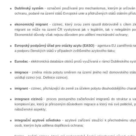
Dublinský systém
- označení používané pro mechanismus, kterým je určován 
ochranu, podané na území států Evropské unie a přidružených států státním příslu
ekonomický migrant
- cizinec, který svou zemi opustil dobrovolně s cílem 
migrant se může na území ČR vyskytovat jak v legálním, tak v nelegálním post
Ekonomické důvody však nejsou důvodem pro udělení mezinárodní ochrany;
Evropský podpůrný úřad pro otázky azylu (EASO)
- agentura EU zaměřená na p
a podporu členských států v případech zvětšeného azylového tlaku;
Eurodac
- elektronická databáze otisků prstů využívaná v rámci Dublinského sys
imigrace
- změna místa pobytu směrem na území jiného než domovského státu;
usídlují cizinci (viz. Definice cizince);
imigrant
- cizinec, přicházející do země za účelem pobytu dlouhodobějšího charak
integrace cizinců
- proces postupného začleňování imigrantů do struktur a v
komplexní jev, který je přirozeným důsledkem migrace a který má své politické, p
náboženské aspekty;
integrační azylové středisko
- azylové zařízení sloužící k přechodnému ubyto
osob, kterým byla udělena doplňková ochrana;