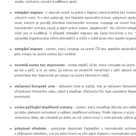
studia, výzkumu, vysoké kvalifikace apod.;
nelegální migrace
- v obecné rovině se jedná o migraci, která probíhá bez kontrol
cílových zemí, či v nich pobývají, bez řádného oprávnění (vízum, pobytové oprávn
osob, kterým je později přiznána mezinárodní ochrana, vstupuje na území host
mezinárodní ochranu (azyl) je jejich právní status „legalizován“. Ne všichni neleg
však pro ni kvalifikují. V případě nelegální migrace tak často hovoříme o tzv.
zpravidla organizována sítěmi převaděčů a může v sobě proto nést aspekt organi
nelegální migrant
- cizinec, který vstupuje na území ČR bez platného oprávně
jeho vstupu na území mohou být rozdílné;
nezletilá osoba bez doprovodu
- osoba mladší 18 let, která vstoupila na územ
jej má v péči, a to po dobu, po kterou se skutečně nenachází v péči takové osob
ponechány bez doprovodu po vstupu na území členských států;
občanství Evropské unie
- občanem Unie je každý, kdo je občanem členského
příslušnost členského státu, nýbrž ji doplňuje. Občanství EU bylo zavedeno Maas
povinnosti;
osoba požívající doplňkové ochrany
- cizinec, který nesplňuje důvody pro uděl
po dobu platnosti rozhodnutí o udělení doplňkové ochrany. Podle zákona o azylu
omezenou dobu, ale zásadně po dobu, po níž cizinci hrozí v zemi původu vážná ú
pobytové středisko
- poskytuje ubytování žadatelům o mezinárodní ochranu,
v přijímacím středisku, a to po dobu řízení ve věci jejich žádosti o mezinárodní oc