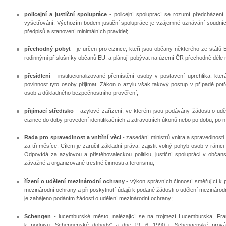
policejní a justiční spolupráce
- policejní spoluprací se rozumí předcházení 
vyšetřování. Výchozím bodem justiční spolupráce je vzájemné uznávání soudních
předpisů a stanovení minimálních pravidel;
přechodný pobyt
- je určen pro cizince, kteří jsou občany některého ze států E
rodinnými příslušníky občanů EU, a plánují pobývat na území ČR přechodně déle 
přesídlení
- institucionalizované přemístění osoby v postavení uprchlíka, 
povinnost tyto osoby přijímat. Zákon o azylu však takový postup v případě pot
osob a důkladného bezpečnostního prověření;
přijímací středisko
- azylové zařízení, ve kterém jsou podávány žádosti o udě
cizince do doby provedení identifikačních a zdravotních úkonů nebo po dobu, po n
Rada pro spravedlnost a vnitřní věci
- zasedání ministrů vnitra a spravedlnost
za tři měsíce. Cílem je zaručit základní práva, zajistit volný pohyb osob v r
Odpovídá za azylovou a přistěhovaleckou politiku, justiční spolupráci v občans
závažné a organizované trestné činnosti a terorismu;
řízení o udělení mezinárodní ochrany
- výkon správních činností směřující k 
mezinárodní ochrany a při poskytnutí údajů k podané žádosti o udělení mezinárod
je zahájeno podáním žádosti o udělení mezinárodní ochrany;
Schengen
- lucemburské město, nalézající se na trojmezí Lucemburska, Fr
k podpisu „Schengenské dohody“ a dne 19. 6. 1990 i „Schengenské provád