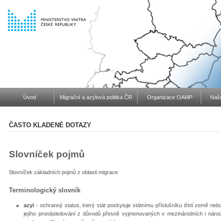
Úvod
Migrační a azylová politika ČR
Organizace OAMP
Naše
ČASTO KLADENÉ DOTAZY
Slovníček pojmů
Slovníček základních pojmů z oblasti migrace
Terminologický slovník
azyl
- ochranný status, který stát poskytuje státnímu příslušníku třetí země nebo
jejího pronásledování z důvodů přesně vyjmenovaných v mezinárodních i národ