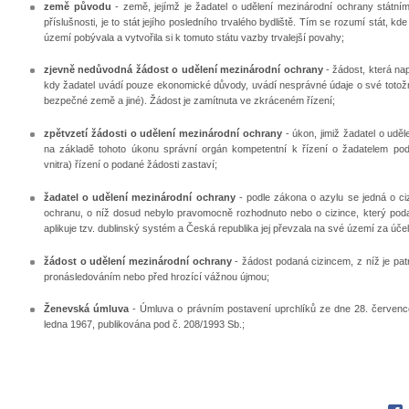
země původu
- země, jejímž je žadatel o udělení mezinárodní ochrany státním
příslušnosti, je to stát jejího posledního trvalého bydliště. Tím se rozumí stát,
území pobývala a vytvořila si k tomuto státu vazby trvalejší povahy;
zjevně nedůvodná žádost o udělení mezinárodní ochrany
- žádost, která na
kdy žadatel uvádí pouze ekonomické důvody, uvádí nesprávné údaje o své totožn
bezpečné země a jiné). Žádost je zamítnuta ve zkráceném řízení;
zpětvzetí žádosti o udělení mezinárodní ochrany
- úkon, jimiž žadatel o udě
na základě tohoto úkonu správní orgán kompetentní k řízení o žadatelem poda
vnitra) řízení o podané žádosti zastaví;
žadatel o udělení mezinárodní ochrany
- podle zákona o azylu se jedná o ci
ochranu, o níž dosud nebylo pravomocně rozhodnuto nebo o cizince, který podal
aplikuje tzv. dublinský systém a Česká republika jej převzala na své území za úč
žádost o udělení mezinárodní ochrany
- žádost podaná cizincem, z níž je pat
pronásledováním nebo před hrozící vážnou újmou;
Ženevská úmluva
- Úmluva o právním postavení uprchlíků ze dne 28. červenc
ledna 1967, publikována pod č. 208/1993 Sb.;