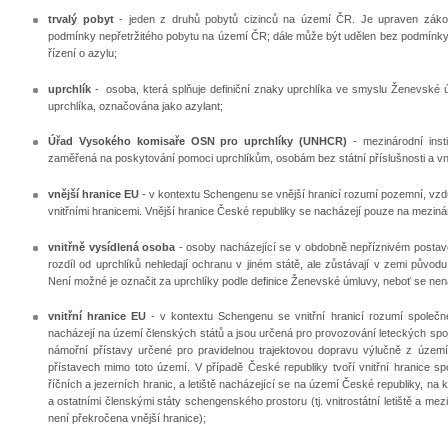
trvalý pobyt
- jeden z druhů pobytů cizinců na území ČR. Je upraven zákone
podmínky nepřetržitého pobytu na území ČR; dále může být udělen bez podmínky
řízení o azylu;
uprchlík
- osoba, která splňuje definiční znaky uprchlíka ve smyslu Ženevské ú
uprchlíka, označována jako azylant;
Úřad Vysokého komisaře OSN pro uprchlíky (UNHCR)
- mezinárodní inst
zaměřená na poskytování pomoci uprchlíkům, osobám bez státní příslušnosti a vn
vnější hranice EU
- v kontextu Schengenu se vnější hranicí rozumí pozemní, vzd
vnitřními hranicemi. Vnější hranice České republiky se nacházejí pouze na mezinár
vnitřně vysídlená osoba
- osoby nacházející se v obdobně nepříznivém postave
rozdíl od uprchlíků nehledají ochranu v jiném státě, ale zůstávají v zemi původu
Není možné je označit za uprchlíky podle definice Ženevské úmluvy, neboť se ne
vnitřní hranice EU
- v kontextu Schengenu se vnitřní hranicí rozumí společné
nacházejí na území členských států a jsou určená pro provozování leteckých spoj
námořní přístavy určené pro pravidelnou trajektovou dopravu výlučně z územ
přístavech mimo toto území. V případě České republiky tvoří vnitřní hranice s
říčních a jezerních hranic, a letiště nacházející se na území České republiky, n
a ostatními členskými státy schengenského prostoru (tj. vnitrostátní letiště a mezi
není překročena vnější hranice);