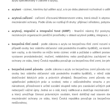
azylu specifikovány v zákoně o azylu);
azylant
- cizinec, kterému byl udělen azyl, a to po dobu platnosti rozhodnutí o uděl
azylová zařízení
- zařízení zřizovaná Ministerstvem vnitra, která slouží k ubytov
mezinárodní ochrany. Podle účelu se rozlišují tři druhy: přijímací středisko, pobyto
azylový, migrační a integrační fond (AMIF)
- finanční nástroj EU poskytu
neziskovým organizacím peněžní prostředky v oblasti azylové politiky, integrace, ná
bezpečná třetí země
- podle zákona o azylu se bezpečnou třetí zemí rozumí stá
případě osoby bez státního občanství stát posledního trvalého bydliště), ve kter
tam vazby, a do kterého se může tento cizinec vrátit a požádat o udělení postav
vystaven pronásledování, mučení, nelidskému nebo ponižujícímu zacházení nebo
ochrany ze státu, který Česká republika považuje za bezpečnou třetí zemi, lze j
bezpečná země původu
- podle zákona o azylu se bezpečnou zemí původu rozum
osoby bez státního občanství stát posledního trvalého bydliště), v němž státn
dodržování lidských práv a právních předpisů. Bezpečnou zemi původu neo
uplatňování politických práv a svobod, nebo z odůvodněného strachu z pro
národnosti, příslušnosti k určité sociální skupině nebo pro zastávání určitých 
nebezpečí vážné újmy. Jedná se o stát, který ratifikoval a dodržuje mezinárod
a který umožňuje činnost právnickým osobám, které dohlížejí nad stavem dodrž
mezinárodní ochrany ze státu, který Česká republika považuje za bezpečnou 
nedůvodnou;