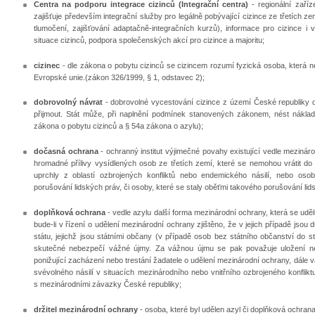
Centra na podporu integrace cizinců (Integrační centra)
- regionální zaříz
zajišťuje především integrační služby pro legálně pobývající cizince ze třetích ze
tlumočení, zajišťování adaptačně-integračních kurzů), informace pro cizince i 
situace cizinců, podpora společenských akcí pro cizince a majoritu;
cizinec
- dle zákona o pobytu cizinců se cizincem rozumí fyzická osoba, která 
Evropské unie.(zákon 326/1999, § 1, odstavec 2);
dobrovolný návrat
- dobrovolné vycestování cizince z území České republiky 
přijmout. Stát může, při naplnění podmínek stanovených zákonem, nést nákla
zákona o pobytu cizinců a § 54a zákona o azylu);
dočasná ochrana
- ochranný institut výjimečné povahy existující vedle mezinár
hromadné přílivy vysídlených osob ze třetích zemí, které se nemohou vrátit d
uprchly z oblastí ozbrojených konfliktů nebo endemického násilí, nebo os
porušování lidských práv, či osoby, které se staly oběťmi takového porušování lid
doplňková ochrana
- vedle azylu další forma mezinárodní ochrany, která se udělu
bude-li v řízení o udělení mezinárodní ochrany zjištěno, že v jejich případě jsou 
státu, jejichž jsou státními občany (v případě osob bez státního občanství do stát
skutečné nebezpečí vážné újmy. Za vážnou újmu se pak považuje uložení neb
ponižující zacházení nebo trestání žadatele o udělení mezinárodní ochrany, dále 
svévolného násilí v situacích mezinárodního nebo vnitřního ozbrojeného konflik
s mezinárodními závazky České republiky;
držitel mezinárodní ochrany
- osoba, které byl udělen azyl či doplňková ochrana