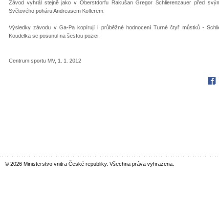
Závod vyhrál stejně jako v Oberstdorfu Rakušan Gregor Schlierenzauer před s
Světového poháru Andreasem Koflerem.
Výsledky závodu v Ga-Pa kopírují i průběžné hodnocení Turné čtyř můstků - Schl
Koudelka se posunul na šestou pozici.
Centrum sportu MV, 1. 1. 2012
Fac
© 2026 Ministerstvo vnitra České republiky. Všechna práva vyhrazena.