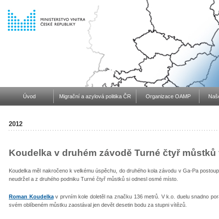
Úvod
Migrační a azylová politika ČR
Organizace OAMP
Naše
2012
Koudelka v druhém závodě Turné čtyř můstků
Koudelka měl nakročeno k velkému úspěchu, do druhého kola závodu v Ga-Pa postoupil
neudržel a z druhého podniku Turné čtyř můstků si odnesl osmé místo.
Roman Koudelka
v prvním kole doletěl na značku 136 metrů. V k.o. duelu snadno po
svém oblíbeném můstku zaostával jen devět desetin bodu za stupni vítězů.