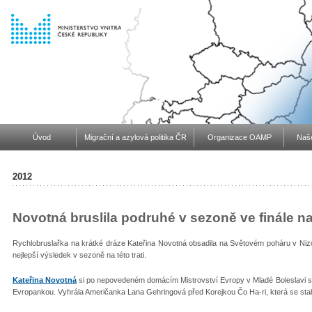
Úvod
Migrační a azylová politika ČR
Organizace OAMP
Naše
2012
Novotná bruslila podruhé v sezoně ve finále n
Rychlobruslařka na krátké dráze Kateřina Novotná obsadila na Světovém poháru v Niz
nejlepší výsledek v sezoně na této trati.
Kateřina
Novotná
si po nepovedeném domácím Mistrovství Evropy v Mladé Boleslavi spr
Evropankou. Vyhrála Američanka Lana Gehringová před Korejkou Čo Ha-ri, která se stala