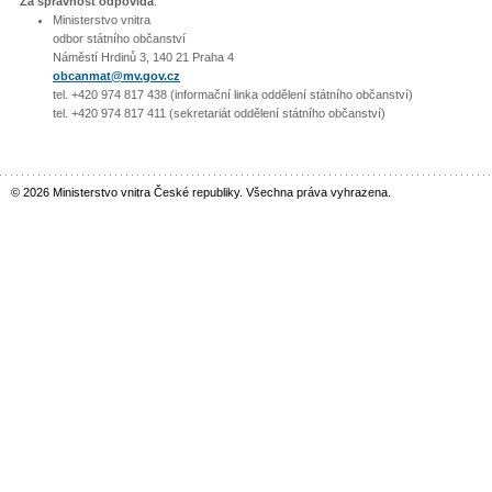
Za správnost odpovídá
:
Ministerstvo vnitra
odbor státního občanství
Náměstí Hrdinů 3, 140 21 Praha 4
obcanmat@mv.gov.cz
tel. +420 974 817 438 (informační linka oddělení státního občanství)
tel. +420 974 817 411 (sekretariát oddělení státního občanství)
© 2026 Ministerstvo vnitra České republiky. Všechna práva vyhrazena.