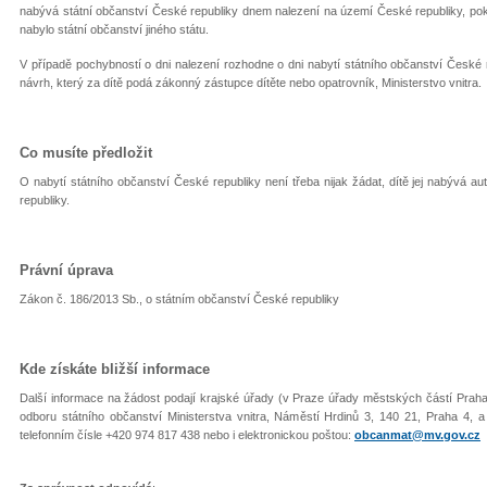
nabývá státní občanství České republiky dnem nalezení na území České republiky, po
nabylo státní občanství jiného státu.
V případě pochybností o dni nalezení rozhodne o dni nabytí státního občanství České
návrh, který za dítě podá zákonný zástupce dítěte nebo opatrovník, Ministerstvo vnitra.
Co musíte předložit
O nabytí státního občanství České republiky není třeba nijak žádat, dítě jej nabývá
republiky.
Právní úprava
Zákon č. 186/2013 Sb., o státním občanství České republiky
Kde získáte bližší informace
Další informace na žádost podají krajské úřady (v Praze úřady městských částí Prah
odboru státního občanství Ministerstva vnitra, Náměstí Hrdinů 3, 140 21, Praha 4, 
telefonním čísle +420 974 817 438 nebo i elektronickou poštou:
obcanmat@mv.gov.cz