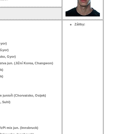
Záliby:
Gyor)
 Gyor)
sko, Gyor)
žstva jun. (Jižní Korea, Changwon)
ck)
ck)
m junioři (Chorvatsko, Osijek)
, Suhl)
VzPi mix jun. (Innsbruck)