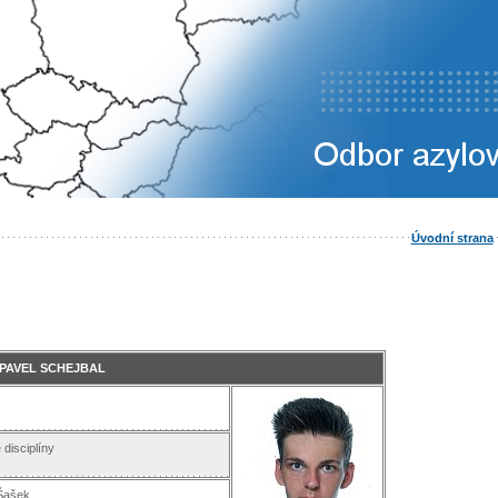
Úvodní strana
PAVEL SCHEJBAL
 disciplíny
 Šašek