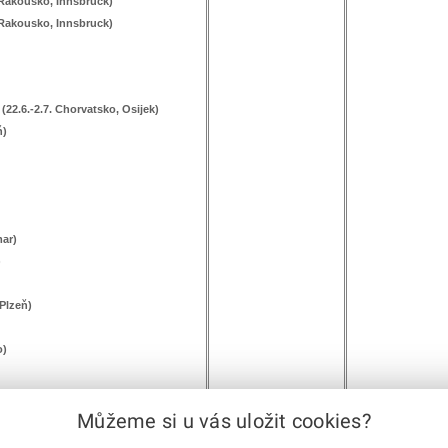
(Rakousko, Innsbruck)
(Rakousko, Innsbruck)
(22.6.-2.7. Chorvatsko, Osijek)
ň)
mar)
)
 Plzeň)
o)
. POL, Krakov), podíl na 5. místě ČR,
Můžeme si u vás uložit cookies?