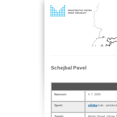
Schejbal Pavel
Narozen:
4. 7. 2000
Sport:
střelba
kule - pistolové
Trenér:
Martin Strnad, Václav