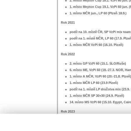
2. místo Meyton Cup 18.1. VzPi 60 jun. 
1. místo Meyton Cup 19.1. VzPi 60 jun. 
1. místo MČR jun., LP 60 (Plzeň 18.9.)
Rok 2021
podíl na 10. místě ČR, SP VzPi mix team 
podíl na 1. místě MČR, LP 60 (17.9. Plze
1. místo MČR VzPi 60 (16.10. Plzeň)
Rok 2022
2. místo GP VzPi 60 (15.1. SLO/Ruše)
6. místo ME, VzPi 60 (18.-27.3. NOR, Ha
1. místo A MČR, VzPi 60 (20.-21.8. Plzeň
1. místo MČR LP 60 (23.9 Plzeň)
podíl na 1. místě LP družstva mix (23.9.
1. místo MČR SP 30+30 (24.9. Plzeň)
14. místo MS VzPi 60 (15.10. Egypt, Cair
Rok 2023
podíl na 6. místě ČR, EH Mix VzPi (23.6
EH Tým VzPi (24.6. POL, Krakov)