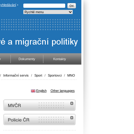
yhledávání
y
Dokumenty
Kontakty
/
Informační servis
/
Sport
/
Sportovci
/
MNO
English
Other languages
MVČR
internetové stránky Policie ČR