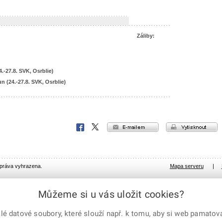
Záliby:
4.-27.8. SVK, Osrblie)
n (24.-27.8. SVK, Osrblie)
e-mailem
vytisknout
Facebook
X
Corp.
 práva vyhrazena.
Mapa serveru
|
Můžeme si u vás uložit cookies?
 datové soubory, které slouží např. k tomu, aby si web pamatoval