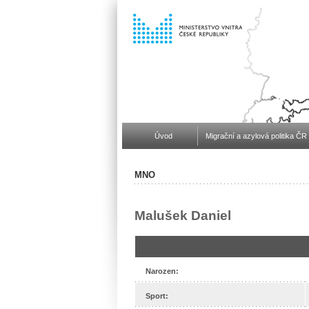
Úvod
Migrační a azylová politika ČR
MNO
Malušek Daniel
Narozen:
Sport: