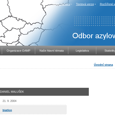
Mapa serveru
Textová verze
Rozšířené v
Organizace OAMP
Naše hlavní témata
Legislativa
Statistik
Úvodní strana
DANIEL MALUŠEK
21. 9. 2004
biatlon