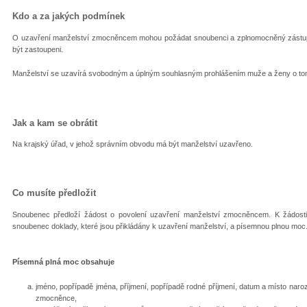
Kdo a za jakých podmínek
O uzavření manželství zmocněncem mohou požádat snoubenci a zplnomocněný zástu
být zastoupeni.
Manželství se uzavírá svobodným a úplným souhlasným prohlášením muže a ženy o tom,
Jak a kam se obrátit
Na krajský úřad, v jehož správním obvodu má být manželství uzavřeno.
Co musíte předložit
Snoubenec předloží žádost o povolení uzavření manželství zmocněncem. K žádosti
snoubenec doklady, které jsou přikládány k uzavření manželství, a písemnou plnou moc
Písemná plná moc obsahuje
jméno, popřípadě jména, příjmení, popřípadě rodné příjmení, datum a místo naro
zmocněnce,