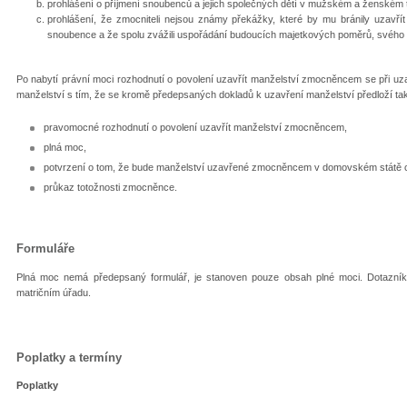
prohlášení o příjmení snoubenců a jejich společných dětí v mužském a ženském 
prohlášení, že zmocniteli nejsou známy překážky, které by mu bránily uzavří
snoubence a že spolu zvážili uspořádání budoucích majetkových poměrů, svého b
Po nabytí právní moci rozhodnutí o povolení uzavřít manželství zmocněncem se při uz
manželství s tím, že se kromě předepsaných dokladů k uzavření manželství předloží ta
pravomocné rozhodnutí o povolení uzavřít manželství zmocněncem,
plná moc,
potvrzení o tom, že bude manželství uzavřené zmocněncem v domovském státě cizi
průkaz totožnosti zmocněnce.
Formuláře
Plná moc nemá předepsaný formulář, je stanoven pouze obsah plné moci. Dotazník k
matričním úřadu.
Poplatky a termíny
Poplatky