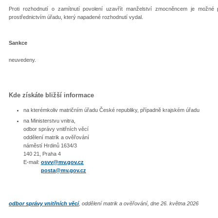
Proti rozhodnutí o zamítnutí povolení uzavřít manželství zmocněncem je možné
prostřednictvím úřadu, který napadené rozhodnutí vydal.
Sankce
neuvedeny.
Kde získáte bližší informace
na kterémkoliv matričním úřadu České republiky, případně krajském úřadu
na Ministerstvu vnitra,
odbor správy vnitřních věcí
oddělení matrik a ověřování
náměstí Hrdinů 1634/3
140 21, Praha 4
E-mail:
osvv@mv.gov.cz
posta@mv.gov.cz
odbor správy vnitřních věcí
, oddělení matrik a ověřování, dne 26. května 2026