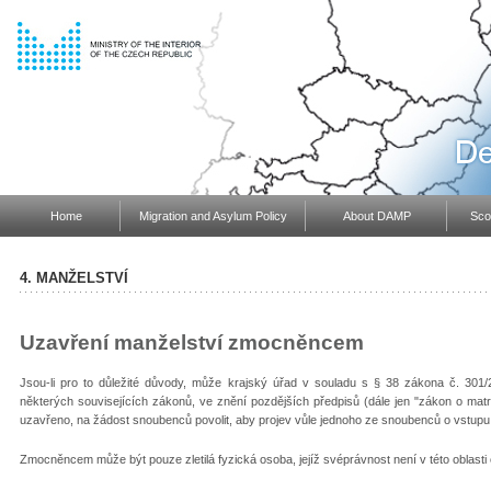
Home
Migration and Asylum Policy
About DAMP
Scop
4. MANŽELSTVÍ
Uzavření manželství zmocněncem
Jsou-li pro to důležité důvody, může krajský úřad v souladu s § 38 zákona č. 301
některých souvisejících zákonů, ve znění pozdějších předpisů (dále jen "zákon o mat
uzavřeno, na žádost snoubenců povolit, aby projev vůle jednoho ze snoubenců o vstupu 
Zmocněncem může být pouze zletilá fyzická osoba, jejíž svéprávnost není v této oblast