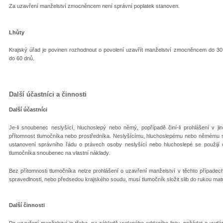
Za uzavření manželství zmocněncem není správní poplatek stanoven.
Lhůty
Krajský úřad je povinen rozhodnout o povolení uzavřít manželství zmocněncem do 30 
do 60 dnů.
Další účastníci a činnosti
Další účastníci
Je-li snoubenec neslyšící, hluchoslepý nebo němý, popřípadě činí-li prohlášení v
přítomnost tlumočníka nebo prostředníka. Neslyšícímu, hluchoslepému nebo němému sno
ustanovení správního řádu o právech osoby neslyšící nebo hluchoslepé se použijí o
tlumočníka snoubenec na vlastní náklady.
Bez přítomnosti tlumočníka nelze prohlášení o uzavření manželství v těchto případech
spravedlnosti, nebo předsedou krajského soudu, musí tlumočník složit slib do rukou matr
Další činnosti
Po uzavření manželství je třeba, na základě vydaného oddacího listu, požádat o vyd