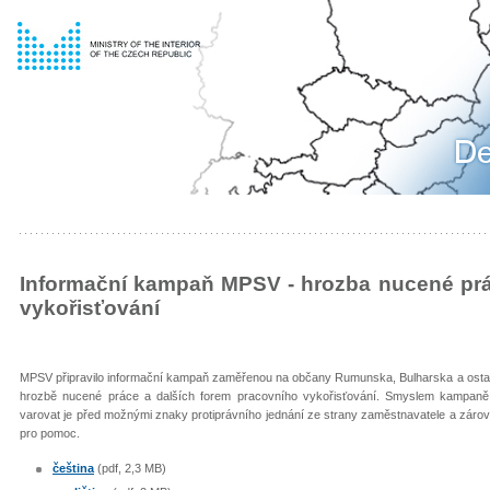
Informační kampaň MPSV - hrozba nucené prá
vykořisťování
MPSV připravilo informační kampaň zaměřenou na občany Rumunska, Bulharska a ostatní
hrozbě nucené práce a dalších forem pracovního vykořisťování. Smyslem kampaně je
varovat je před možnými znaky protiprávního jednání ze strany zaměstnavatele a záro
pro pomoc.
čeština
(pdf, 2,3 MB)