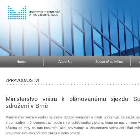
Home
About Us
Scope of activities
ZPRAVODAJSTVÍ
Ministerstvo vnitra k plánovanému sjezdu S
sdružení v Brně
Ministerstvo vnitra v reakci na četné dotazy veřejnosti a médií upřesňuje, že sjezd
shromážděním či demonstrací podle shromažďovacího zákona, koná se navíc mimo ve
zákona se tedy na tuto konkrétní akci nevztahuje a Ministerstvo vnitra ani Úřad měst
pravomoc tuto akci předem zakázat nebo omezit.