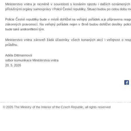
Ministerstvo vnitra je nicméně v souvislosti s konáním sjezdu i dalších oznámených
příslušnými orgány samosprávy i Policií České republiky. Situaci budou po celou dobu m
Policie České republiky bude v místě dohlížet na veřejný pořádek a je připravena reag
zákonných pravomocí. Na veřejný pořádek nejen v Brně budou dohlížet desítky policis
bude také antikonfliktní tým.
Ministerstvo vnitra zároveň žádá účastníky všech konaných akcí i veřejnost o respe
průběhu.
Adéla Dittmannová
odbor komunikace Ministerstva vnitra
20. 5. 2026
Fac
© 2026 The Ministry of the Interior of the Czech Republic, all rights reserved