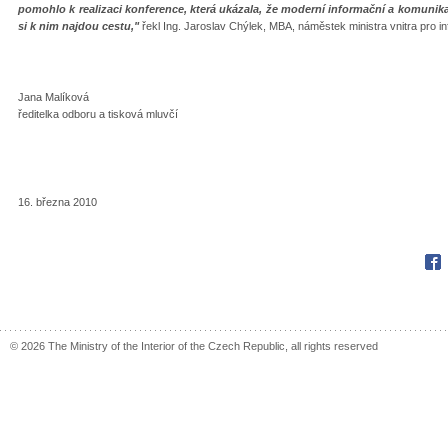
pomohlo k realizaci konference, která ukázala, že moderní informační a komuni
si k nim najdou cestu,"
řekl Ing. Jaroslav Chýlek, MBA, náměstek ministra vnitra pro in
Jana Malíková
ředitelka odboru a tisková mluvčí
16. března 2010
Fac
© 2026 The Ministry of the Interior of the Czech Republic, all rights reserved