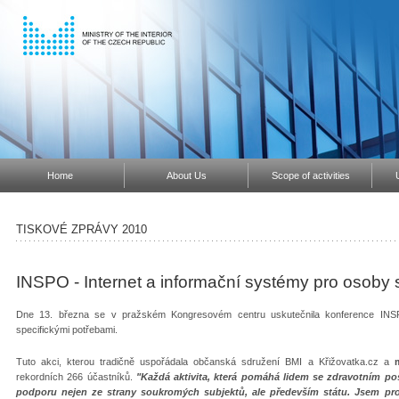
Home
About Us
Scope of activities
TISKOVÉ ZPRÁVY 2010
INSPO - Internet a informační systémy pro osoby 
Dne 13. března se v pražském Kongresovém centru uskutečnila konference INSP
specifickými potřebami.
Tuto akci, kterou tradičně uspořádala občanská sdružení BMI a Křižovatka.cz a
rekordních 266 účastníků.
"Každá aktivita, která pomáhá lidem se zdravotním pos
podporu nejen ze strany soukromých subjektů, ale především státu. Jsem proto