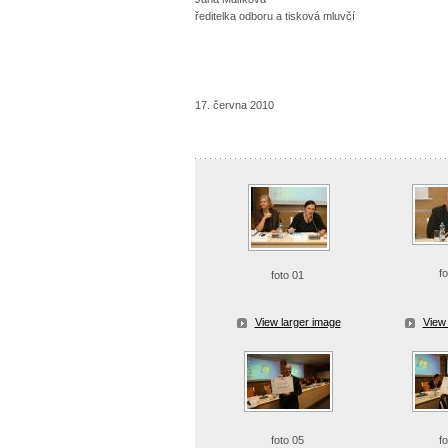
ředitelka odboru a tisková mluvčí
17. června 2010
f
foto 01
View larger image
View 
foto 05
f