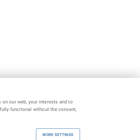
 on our web, your interests and to
fully funcitonal without the consent,
ntacts
|
Declaration of accessability
|
RSS
MORE SETTINGS