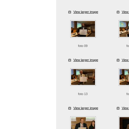
View larger image
View 
foto 09
f
View larger image
View 
foto 13
f
View larger image
View 