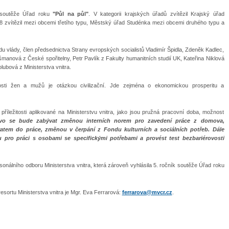
u soutěže Úřad roku
"Půl na půl"
. V kategorii krajských úřadů zvítězil Krajský úřad
8 zvítězil mezi obcemi třetího typu, Městský úřad Studénka mezi obcemi druhého typu a
 vlády, člen předsednictva Strany evropských socialistů Vladimír Špidla, Zdeněk Kadlec,
šmanová z České spořitelny, Petr Pavlík z Fakulty humanitních studií UK, Kateřina Niklová
lubová z Ministerstva vnitra.
vnosti žen a mužů je otázkou civilizační. Jde zejména o ekonomickou prosperitu a
říležitosti aplikované na Ministerstvu vnitra, jako jsou pružná pracovní doba, možnost
stvo se bude zabývat změnou interních norem pro zavedení práce z domova,
atem do práce, změnou v čerpání z Fondu kulturních a sociálních potřeb. Dále
 pro práci s osobami se specifickými potřebami a provést test bezbariérovosti
sonálního odboru Ministerstva vnitra, která zároveň vyhlásila 5. ročník soutěže Úřad roku
esortu Ministerstva vnitra je Mgr. Eva Ferrarová:
ferrarova@mvcr.cz
.