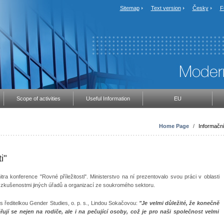
Sitemap
Text version
Česky
F
Scope of activities
Useful Information
EU
Home Page
/
Informační
i"
ra konference "Rovné příležitosti". Ministerstvo na ní prezentovalo svou práci v oblasti
 zkušenostmi jiných úřadů a organizací ze soukromého sektoru.
u s ředitelkou Gender Studies, o. p. s., Lindou Sokačovou:
"Je velmi důležité, že konečně
řují se nejen na rodiče, ale i na pečující osoby, což je pro naši společnost velmi