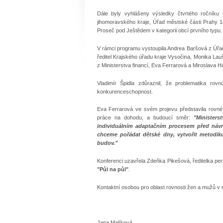
Dále byly vyhlášeny výsledky čtvrtého ročník
jihomoravského kraje, Úřad městské části Prahy 1
Proseč pod Ještědem v kategorii obcí prvního typu.
V rámci programu vystoupila Andrea Baršová z Úřadu
ředitel Krajského úřadu kraje Vysočina, Monika Lau
z Ministerstva financí, Eva Ferrarová a Miroslava Ho
Vladimír Špidla zdůraznil, že problematika ro
konkurenceschopnost.
Eva Ferrarová ve svém projevu představila rovné p
práce na dohodu, a budoucí směr:
"Minister
individuálním adaptačním procesem před návr
chceme pořádat dětské dny, vytvořit metodiku
budov."
Konferenci uzavřela Zdeňka Pikešová, ředitelka per
"Půl na půl"
.
Kontaktní osobou pro oblast rovnosti žen a mužů v r
Jana Malíková