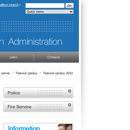
ulltext search
Links
Contacts
 servis
/
Tiskové zprávy
/
Tiskové zprávy 2010
Website of the Police of the Czech Republic
Website of the Fire and Rescue Service of the
Czech Republic