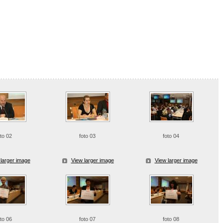
oto 02
foto 03
foto 04
larger image
View larger image
View larger image
oto 06
foto 07
foto 08