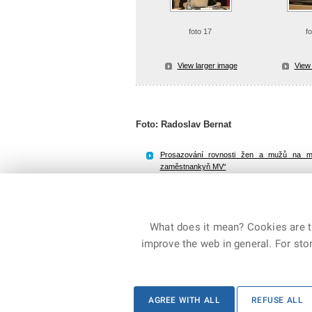
foto 17
f
View larger image
View 
Foto: Radoslav Bernat
Prosazování rovnosti žen a mužů na min
zaměstnankyň MV“
File size: 408,0 KB / Type PPT
What does it mean? Cookies are ti
improve the web in general. For stor
© 2026 The Ministry of the Interior of the Czech Republ
AGREE WITH ALL
REFUSE ALL