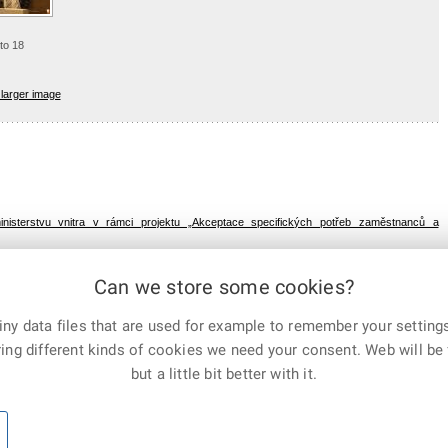
oto 18
larger image
isterstvu vnitra v rámci projektu „Akceptace specifických potřeb zaměstnanců a
Can we store some cookies?
ny data files that are used for example to remember your settings
E-mail
Print
Facebook
X
ing different kinds of cookies we need your consent. Web will be 
Corp.
but a little bit better with it.
ic, all rights reserved
Sitemap
|
Webmaster
|
Co