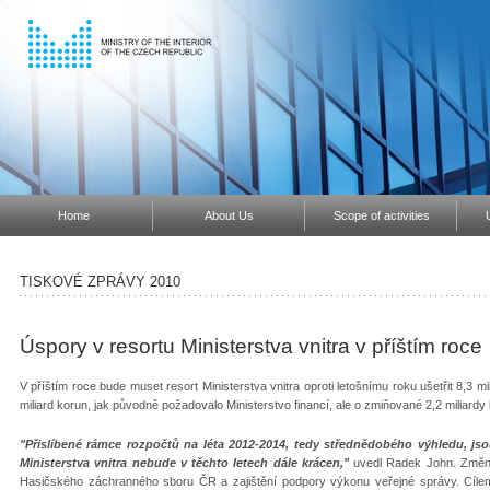
Home
About Us
Scope of activities
TISKOVÉ ZPRÁVY 2010
Úspory v resortu Ministerstva vnitra v příštím roce
V příštím roce bude muset resort Ministerstva vnitra oproti letošnímu roku ušetřit 8,3 mil
miliard korun, jak původně požadovalo Ministerstvo financí, ale o zmiňované 2,2 miliard
"Přislíbené rámce rozpočtů na léta 2012-2014, tedy střednědobého výhledu, jso
Ministerstva vnitra nebude v těchto letech dále krácen,"
uvedl Radek John. Změny 
Hasičského záchranného sboru ČR a zajištění podpory výkonu veřejné správy. Cílem