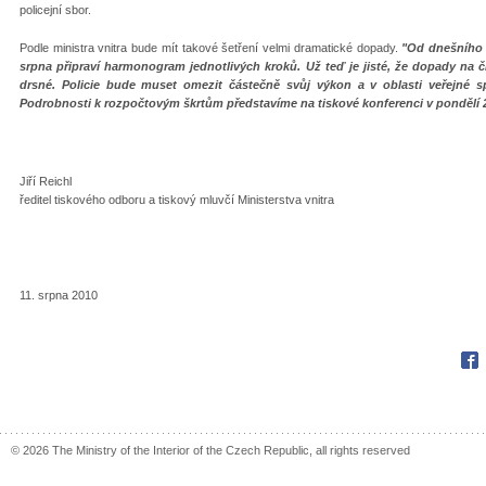
policejní sbor.
Podle ministra vnitra bude mít takové šetření velmi dramatické dopady.
"Od dnešního v
srpna připraví harmonogram jednotlivých kroků. Už teď je jisté, že dopady na č
drsné. Policie bude muset omezit částečně svůj výkon a v oblasti veřejné 
Podrobnosti k rozpočtovým škrtům představíme na tiskové konferenci v pondělí 2
Jiří Reichl
ředitel tiskového odboru a tiskový mluvčí Ministerstva vnitra
11. srpna 2010
Fac
© 2026 The Ministry of the Interior of the Czech Republic, all rights reserved