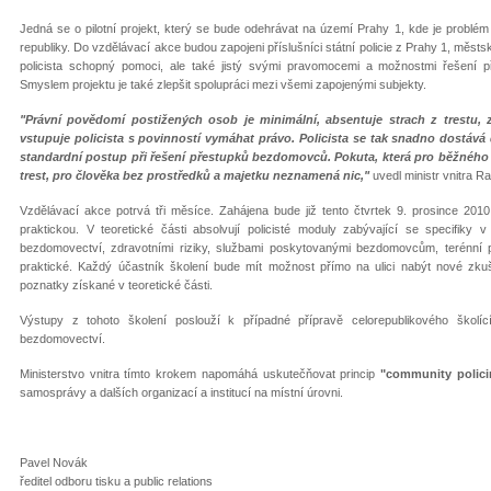
Jedná se o pilotní projekt, který se bude odehrávat na území Prahy 1, kde je problé
republiky. Do vzdělávací akce budou zapojeni příslušníci státní policie z Prahy 1, městské
policista schopný pomoci, ale také jistý svými pravomocemi a možnostmi řešení 
Smyslem projektu je také zlepšit spolupráci mezi všemi zapojenými subjekty.
"Právní povědomí postižených osob je minimální, absentuje strach z trestu, 
vstupuje policista s povinností vymáhat právo. Policista se tak snadno dostáv
standardní postup při řešení přestupků bezdomovců. Pokuta, která pro běžného 
trest, pro člověka bez prostředků a majetku neznamená nic,"
uvedl ministr vnitra R
Vzdělávací akce potrvá tři měsíce. Zahájena bude již tento čtvrtek 9. prosince 2010
praktickou. V teoretické části absolvují policisté moduly zabývající se specifiky 
bezdomovectví, zdravotními riziky, službami poskytovanými bezdomovcům, terénní 
praktické. Každý účastník školení bude mít možnost přímo na ulici nabýt nové zkuš
poznatky získané v teoretické části.
Výstupy z tohoto školení poslouží k případné přípravě celorepublikového školí
bezdomovectví.
Ministerstvo vnitra tímto krokem napomáhá uskutečňovat princip
"community polici
samosprávy a dalších organizací a institucí na místní úrovni.
Pavel Novák
ředitel odboru tisku a public relations