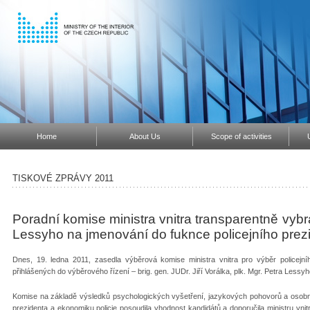
Home
About Us
Scope of activities
TISKOVÉ ZPRÁVY 2011
Poradní komise ministra vnitra transparentně vybra
Lessyho na jmenování do fuknce policejního prez
Dnes, 19. ledna 2011, zasedla výběrová komise ministra vnitra pro výběr policejníh
přihlášených do výběrového řízení – brig. gen. JUDr. Jiří Vorálka, plk. Mgr. Petra Lessy
Komise na základě výsledků psychologických vyšetření, jazykových pohovorů a osobní
prezidenta a ekonomiku policie posoudila vhodnost kandidátů a doporučila ministru vnit