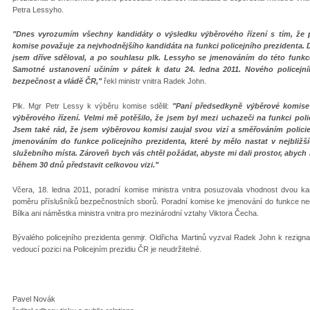
Petra Lessyho.
"Dnes vyrozumím všechny kandidáty o výsledku výběrového řízení s tím, že 
komise považuje za nejvhodnějšího kandidáta na funkci policejního prezidenta. 
jsem dříve sděloval, a po souhlasu plk. Lessyho se jmenováním do této funkce
Samotné ustanovení učiním v pátek k datu 24. ledna 2011. Nového policejn
bezpečnost a vládě ČR,"
řekl ministr vnitra Radek John.
Plk. Mgr Petr Lessy k výběru komise sdělil:
"Paní předsedkyně výběrové komise 
výběrového řízení. Velmi mě potěšilo, že jsem byl mezi uchazeči na funkci pol
Jsem také rád, že jsem výběrovou komisi zaujal svou vizí a směřováním policie 
jmenováním do funkce policejního prezidenta, které by mělo nastat v nejbli
služebního místa. Zároveň bych vás chtěl požádat, abyste mi dali prostor, abyc
během 30 dnů představit celkovou vizi."
Včera, 18. ledna 2011, poradní komise ministra vnitra posuzovala vhodnost dvou kan
poměru příslušníků bezpečnostních sborů. Poradní komise ke jmenování do funkce nedo
Bílka ani náměstka ministra vnitra pro mezinárodní vztahy Viktora Čecha.
Bývalého policejního prezidenta genmjr. Oldřicha Martinů vyzval Radek John k rezignac
vedoucí pozici na Policejním prezidiu ČR je neudržitelné.
Pavel Novák