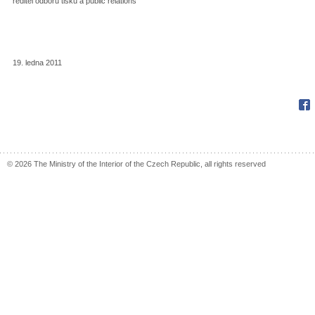
ředitel odboru tisku a public relations
19. ledna 2011
Fac
© 2026 The Ministry of the Interior of the Czech Republic, all rights reserved