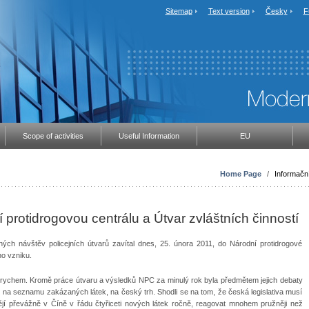
Sitemap
Text version
Česky
F
Scope of activities
Useful Information
EU
Home Page
/
Informační
ní protidrogovou centrálu a Útvar zvláštních činností
ných návštěv policejních útvarů zavítal dnes, 25. února 2011, do Národní protidrogové
ho vzniku.
drychem. Kromě práce útvaru a výsledků NPC za minulý rok byla předmětem jejich debaty
u na seznamu zakázaných látek, na český trh. Shodli se na tom, že česká legislativa musí
jí převážně v Číně v řádu čtyřiceti nových látek ročně, reagovat mnohem pružněji než