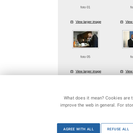
foto 01
f
View larger image
View 
foto 05
f
View larger image
View 
What does it mean? Cookies are ti
improve the web in general. For stor
© 2026 The Ministry of the Interior of the Czech Republ
AGREE WITH ALL
REFUSE ALL