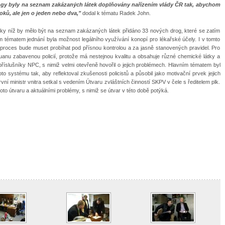
rogy byly na seznam zakázaných látek doplňovány nařízením vlády ČR tak, abychom
oků, ale jen o jeden nebo dva,"
dodal k tématu Radek John.
 díky níž by mělo být na seznam zakázaných látek přidáno 33 nových drog, které se zatím
ším tématem jednání byla možnost legálního využívání konopí pro lékařské účely. I v tomto
lý proces bude muset probíhat pod přísnou kontrolou a za jasně stanovených pravidel. Pro
anu zabavenou policií, protože má nestejnou kvalitu a obsahuje různé chemické látky a
0 příslušníky NPC, s nimiž velmi otevřeně hovořil o jejich problémech. Hlavním tématem byl
 systému tak, aby reflektoval zkušenosti policistů a působil jako motivační prvek jejich
ní ministr vnitra setkal s vedením Útvaru zvláštních činností SKPV v čele s ředitelem plk.
o útvaru a aktuálními problémy, s nimiž se útvar v této době potýká.