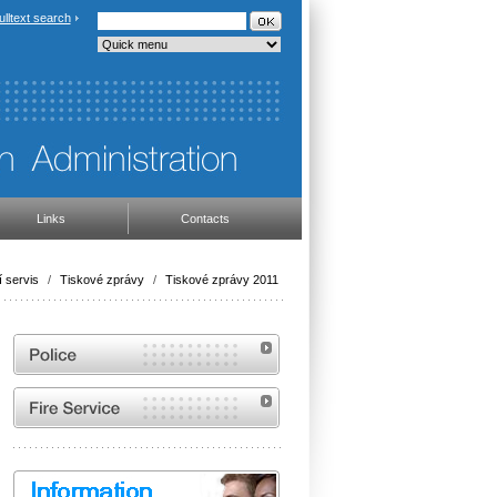
ulltext search
Links
Contacts
 servis
/
Tiskové zprávy
/
Tiskové zprávy 2011
Website of the Police of the Czech Republic
Website of the Fire and Rescue Service of the
Czech Republic