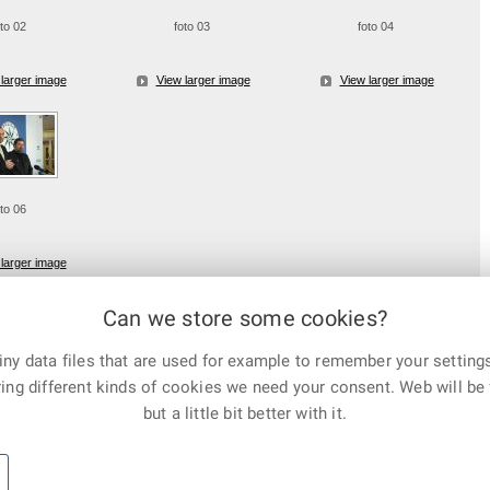
oto 02
foto 03
foto 04
larger image
View larger image
View larger image
oto 06
larger image
Can we store some cookies?
ny data files that are used for example to remember your settings
E-mail
Print
Facebook
X
ing different kinds of cookies we need your consent. Web will be 
Corp.
but a little bit better with it.
ic, all rights reserved
Sitemap
|
Webmaster
|
Co