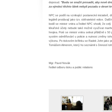
doposud.
"Budu se snažit prosadit, aby nové d
za výrobci těchto látek nebyli pozadu o deset kr
NPC se podílí na vznikající poslanecké iniciativě,
legálně prodávají jako tzv. sběratelské edice. Dal
bodě se ministr vnitra a ředitel NPC shodli, že ce
lékařské účely nebude také možné využívat marihu
hnojiva. Poté se ministr vnitra setkal přibližně s 5
systém odměňování u policie a nutnost změny tohoto
výkonu. Po tiskovém brífinku se Radek John jako prv
Tomášem Almerem, který ho seznámil s činností tohot
Mgr. Pavel Novák
ředitel odboru tisku a public relations