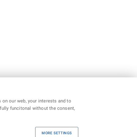
 on our web, your interests and to
fully funcitonal without the consent,
ntacts
|
Declaration of accessability
|
RSS
MORE SETTINGS