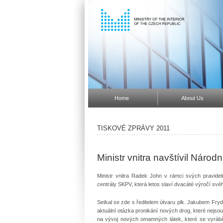
Home
About Us
TISKOVÉ ZPRÁVY 2011
Ministr vnitra navštívil Národ
Ministr vnitra Radek John v rámci svých pravidel
centrály SKPV, která letos slaví dvacáté výročí své
Setkal se zde s ředitelem útvaru plk. Jakubem Fry
aktuální otázka pronikání nových drog, které nejso
na vývoj nových omamných látek, které se vyrábě