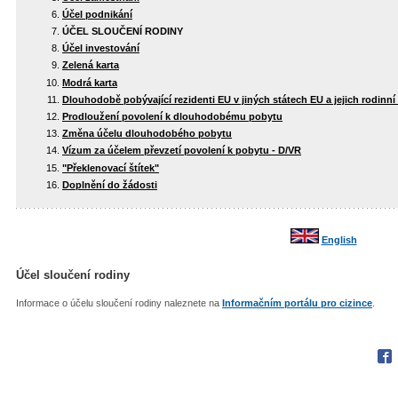
Účel podnikání
ÚČEL SLOUČENÍ RODINY
Účel investování
Zelená karta
Modrá karta
Dlouhodobě pobývající rezidenti EU v jiných státech EU a jejich rodinní 
Prodloužení povolení k dlouhodobému pobytu
Změna účelu dlouhodobého pobytu
Vízum za účelem převzetí povolení k pobytu - D/VR
"Překlenovací štítek"
Doplnění do žádosti
English
Účel sloučení rodiny
Informace o účelu sloučení rodiny naleznete na
Informačním portálu pro cizince
.
Fac