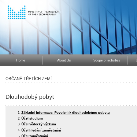
Home
About Us
Scope of activities
OBČANÉ TŘETÍCH ZEMÍ
Dlouhodobý pobyt
Základní informace: Povolení k dlouhodobému pobytu
Účel studium
Účel vědecký výzkum
Účel hledání zaměstnání
Účel zaměstnání