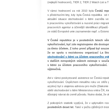
(nejlepší hodnocení), TIER 2, TIER 2 Watch List a T
V rámci hodnocení za rok 2010 byla
Česká rep
s předchozími lety, kdy byla Česká republika
od 
aktuální situace obchodování s lidmi zazněla ve
k pracovnímu vykořisťování a nucené práci migran
pracovních agentur a účinnější identifikaci
případů 
ze států Evropské unie zaznamenán např. u Estonsk
V České republice je v posledních letech v
vykořisťování, byť zde registrujeme dle dostu
za tímto účelem. Z toho první případ byl souze
že se spolu s neziskovou organizací La Stra
obchodování s lidmi za účelem pracovního vyk
v dalších evropských státech existuje v sou
s lidmi za účelem pracovního vykořisťování.
výjimečná.
Ani v rámci poskytované asistence se Česká repu
vykořisťování.
Úspěchem minulého roku ve sféře p
azylový byt s utajenou adresou pro muže (Diakoni
obětí obchodování s lidmi Ministerstva vnitra ČR,
důstojný návrat do země původu. Nutno dodat, že 
Z policejních statistik vyplývá, že v uplynulém ro
posledních deset let
. Také v počtu zjištěných tr