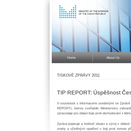
Home
About Us
TISKOVÉ ZPRÁVY 2011
TIP REPORT: Úspěšnost České 
V souvislosti s informacemi uvedenými ve Zprávě 
REPORT), kterou zveřejnilo Ministerstvo zahran
zpravodaje pro oblast boje proti obchodování s lidm
Zpráva popisuje a hodnotí situaci a vývoj v oblast
snahy a učiněných opatření v boji proti tomuto 