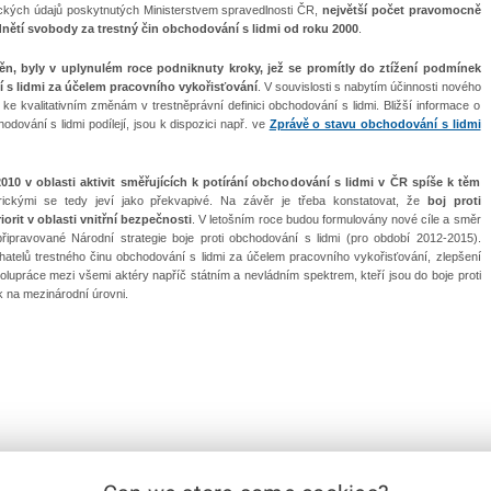
stických údajů poskytnutých Ministerstvem spravedlnosti ČR,
největší počet pravomocně
tí svobody za trestný čin obchodování s lidmi od roku 2000
.
měn, byly v uplynulém roce podniknuty kroky, jež se promítly do ztížení podmínek
 s lidmi za účelem pracovního vykořisťování
.
V souvislosti s nabytím účinnosti nového
ke kvalitativním změnám v trestněprávní definici obchodování s lidmi. Bližší informace o
hodování s lidmi podílejí, jsou k dispozici např. ve
Zprávě o stavu obchodování s lidmi
2010 v oblasti aktivit směřujících k potírání obchodování s lidmi v ČR spíše k těm
ickými se tedy jeví jako překvapivé. Na závěr je třeba konstatovat,
že
boj proti
orit v oblasti vnitřní bezpečnosti
.
V letošním roce budou formulovány nové cíle a směr
m připravované
Národní strategie boje proti obchodování s lidmi (pro období 2012-2015).
achatelů trestného činu obchodování s lidmi za účelem pracovního vykořisťování, zlepšení
práce mezi všemi aktéry napříč státním a nevládním spektrem, kteří jsou do boje proti
ak na mezinárodní úrovni.