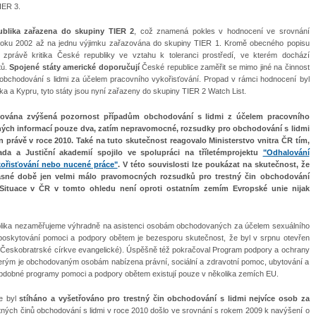
IER 3.
ublika zařazena do skupiny TIER 2
, což znamená pokles v hodnocení ve srovnání
roku 2002 až na jednu výjimku zařazována do skupiny TIER 1. Kromě obecného popisu
 zprávě kritika České republiky ve vztahu k toleranci prostředí, ve kterém dochází
tů.
Spojené státy americké doporučují
České republice zaměřit se mimo jiné na činnost
obchodování s lidmi za účelem pracovního vykořisťování. Propad v rámci hodnocení byl
a a Kypru, tyto státy jsou nyní zařazeny do skupiny
TIER 2 Watch List.
ěnována zvýšená pozornost případům obchodování s lidmi z účelem pracovního
pných informací pouze dva, zatím nepravomocné, rozsudky pro obchodování s lidmi
n právě v roce 2010. Také na tuto skutečnost reagovalo Ministerstvo vnitra ČR tím,
da a Justiční akademií spojilo ve spolupráci na tříletémprojektu
"Odhalování
ořisťování nebo nucené práce"
. V této souvislosti lze poukázat na skutečnost, že
časné době jen velmi málo pravomocných rozsudků pro trestný čin obchodování
 Situace v ČR v tomto ohledu není oproti ostatním zemím Evropské unie nijak
blika nezaměřujeme výhradně na asistenci osobám obchodovaných za účelem sexuálního
oskytování pomoci a podpory obětem je bezesporu skutečnost, že byl v srpnu otevřen
e Českobratrské církve evangelické). Úspěšně též pokračoval Program podpory a ochrany
 kterým je obchodovaným osobám nabízena právní, sociální a zdravotní pomoc, ubytování a
obdobné programy pomoci a podpory obětem existují pouze v několika zemích EU.
ce byl
stíháno a vyšetřováno pro trestný čin obchodování s lidmi nejvíce osob za
estných činů obchodování s lidmi v roce 2010 došlo ve srovnání s rokem 2009 k navýšení o