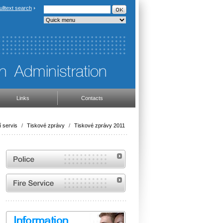
ulltext search
Links
Contacts
 servis
/
Tiskové zprávy
/
Tiskové zprávy 2011
Website of the Police of the Czech Republic
Website of the Fire and Rescue Service of the
Czech Republic