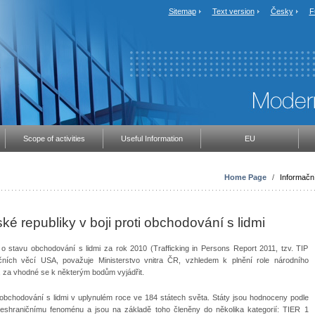
Sitemap
Text version
Česky
F
Scope of activities
Useful Information
EU
Home Page
/
Informační
republiky v boji proti obchodování s lidmi
o stavu obchodování s lidmi za rok 2010 (Trafficking in Persons Report 2011, tzv. TIP
ičních věcí USA, považuje Ministerstvo vnitra ČR, vzhledem k plnění role národního
i, za vhodné se k některým bodům vyjádřit.
i obchodování s lidmi v uplynulém roce ve 184 státech světa. Státy jsou hodnoceny podle
přeshraničnímu fenoménu a jsou na základě toho členěny do několika kategorií: TIER 1