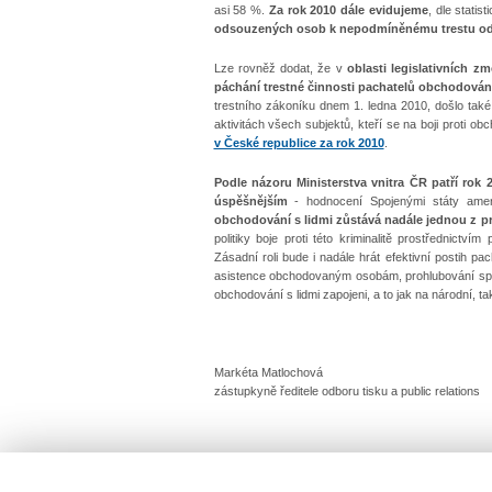
asi 58 %.
Za rok 2010 dále evidujeme
, dle stati
odsouzených osob k nepodmíněnému trestu odně
Lze rovněž dodat, že
v
oblasti legislativních z
páchání trestné činnosti pachatelů obchodování
trestního zákoníku dnem 1. ledna 2010, došlo také 
aktivitách všech subjektů, kteří se na boji proti obc
v České republice za rok 2010
.
Podle názoru Ministerstva vnitra ČR patří rok 
úspěšnějším
-
hodnocení Spojenými státy amer
obchodování s lidmi zůstává nadále jednou z pri
politiky boje proti této kriminalitě prostřednictví
Zásadní roli bude i nadále hrát efektivní postih p
asistence obchodovaným osobám, prohlubování spolu
obchodování s lidmi zapojeni, a to jak na národní, t
Markéta Matlochová
zástupkyně ředitele odboru tisku a public relations
30. června 2011