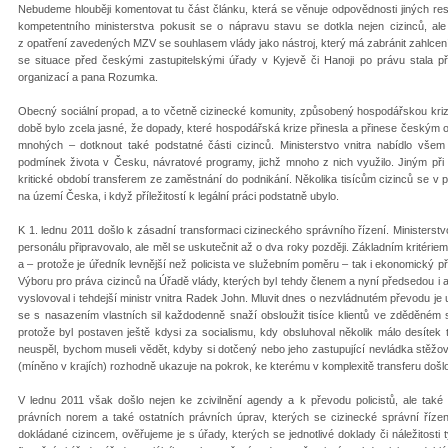
Nebudeme hlouběji komentovat tu část článku, která se věnuje odpovědnosti jiných reso
kompetentního ministerstva pokusit se o nápravu stavu se dotkla nejen cizinců, ale
z opatření zavedených MZV se souhlasem vlády jako nástroj, který má zabránit zahlcení
se situace před českými zastupitelskými úřady v Kyjevě či Hanoji po právu stala př
organizací a pana Rozumka.
Obecný sociální propad, a to včetně cizinecké komunity, způsobený hospodářskou krizí, 
době bylo zcela jasné, že dopady, které hospodářská krize přinesla a přinese českým
mnohých – dotknout také podstatné části cizinců. Ministerstvo vnitra nabídlo vše
podmínek života v Česku, návratové programy, jichž mnoho z nich využilo. Jiným při n
kritické období transferem ze zaměstnání do podnikání. Několika tisícům cizinců se v prů
na území Česka, i když příležitostí k legální práci podstatně ubylo.
K 1. lednu 2011 došlo k zásadní transformaci cizineckého správního řízení. Ministers
personálu připravovalo, ale měl se uskutečnit až o dva roky později. Základním kritériem
a – protože je úředník levnější než policista ve služebním poměru – tak i ekonomický p
Výboru pro práva cizinců na Úřadě vlády, kterých byl tehdy členem a nyní předsedou i
vyslovoval i tehdejší ministr vnitra Radek John. Mluvit dnes o nezvládnutém převodu je
se s nasazením vlastních sil každodenně snaží obsloužit tisíce klientů ve zděděném 
protože byl postaven ještě kdysi za socialismu, kdy obsluhoval několik málo desítek 
neuspěl, bychom museli vědět, kdyby si dotčený nebo jeho zastupující nevládka stěžoval
(míněno v krajích) rozhodně ukazuje na pokrok, ke kterému v komplexitě transferu došlo.
V lednu 2011 však došlo nejen ke zcivilnění agendy a k převodu policistů, ale tak
právních norem a také ostatních právních úprav, kterých se cizinecké správní řízen
dokládané cizincem, ověřujeme je s úřady, kterých se jednotlivé doklady či náležitosti