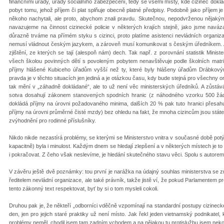
finančními úřady, úřady sociálního zabezpečení, tedy se všemi místy, kde cizinec doklá
pobyt tomu, jehož příjem či plat splňuje obecně platné předpisy. Podobně jako příjem 
někoho nachytali, ale proto, abychom znali pravdu. Skutečnou, nepodvrženou nějakým
navazujeme na činnost cizinecké policie v některých krajích stejně, jako jsme naváz
důrazně trváme na přímém styku s cizinci, proto platíme asistenci nevládních organiza
nemusí vládnout českým jazykem, a zároveň musí komunikovat s českým úředníkem. A 
zjištění, ze kterých se tají (alespoň nám) dech. Tak např. z porovnání statistik Minist
všech školou povinných dětí s povoleným pobytem nenavštěvuje podle školních matri
příjmy hlášené Kubiceho úřadům vyšší než ty, které byly hlášeny úřadům Drábkový
pravda je v těchto situacích jen jediná a je otázkou času, kdy bude stejná pro všechny
tak mění v „záhadně dokládané“, ale to už není věc ministerských úředníků. A zůstává
sotva dosahují zákonem stanovených spodních hranic (z náhodného vzorku 500 žádos
dokládá příjmy na úrovni požadovaného minima, dalších 20 % pak tuto hranici přesa
příjmy na úrovni průměrné čisté mzdy) bez ohledu na fakt, že mnoha cizincům jsou stát
zvýhodnění pro rodinné příslušníky.
Nikdo nikde nezastírá problémy, se kterými se Ministerstvo vnitra v současné době potý
kapacitně) byla i minulost. Každým dnem se hledají zlepšení a v některých místech je to 
i pokračovat. Z čeho však neslevíme, je hledání skutečného stavu věci. Spolu s autore
V závěru ještě dvě poznámky: tou první je narážka na údajný souhlas ministerstva se zm
ředitelem nevládní organizace, ale také právník, takže jistě ví, že pokud Parlamentem p
tento zákonný text respektovat, byť by si o tom mysleli cokoli.
Druhou pak je, že někteří „odborníci vděčně vzpomínají na standardní postupy cizinecké 
den, jen pro jejich staré praktiky už není místo. Jak řekl jeden vietnamský podnikate
problémy neměl, chodil jsem tam zadním vchodem a na nějakou tu protislužbu jsem neko