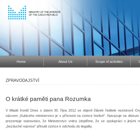
Home
About Us
Scope of activities
ZPRAVODAJSTVÍ
O krátké paměti pana Rozumka
V Mladé frontě Dnes s datem 30. října 2012 se objevil článek ředitele neziskové 
názvem „Kubiceho ministerstvo je v přísnosti na cizince horlivé“. Navazuje na diskus
prezentuje stanovisko, že Ministerstvo vnitra (doplňme, že ve spolupráci s jiným
„bezduché represe“ přinutit cizince k odchodu do ilegality.