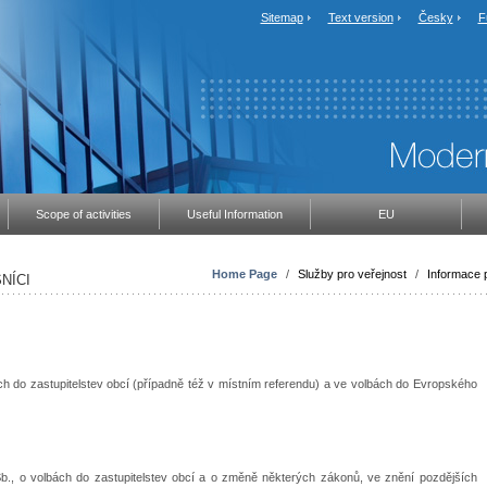
Sitemap
Text version
Česky
F
Scope of activities
Useful Information
EU
Home Page
/
Služby pro veřejnost
/
Informace p
NÍCI
ch do zastupitelstev obcí (případně též v místním referendu) a ve volbách do Evropského
b., o volbách do zastupitelstev obcí a o změně některých zákonů, ve znění pozdějších