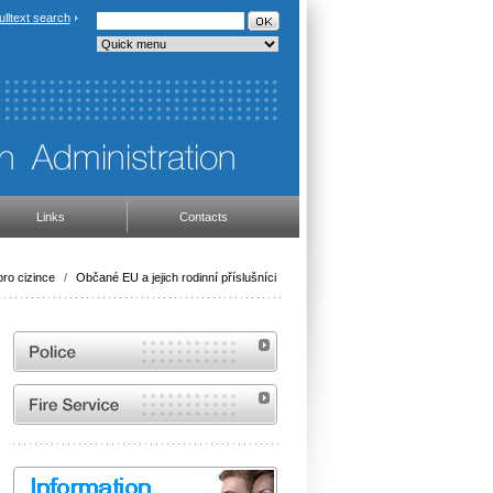
ulltext search
Links
Contacts
ro cizince
/
Občané EU a jejich rodinní příslušníci
Website of the Police of the Czech Republic
Website of the Fire and Rescue Service of the
Czech Republic