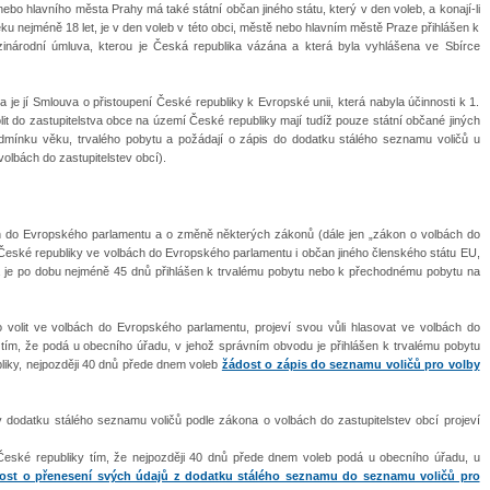
nebo hlavního města Prahy má také státní občan jiného státu, který v den voleb, a konají-li
ku nejméně 18 let, je v den voleb v této obci, městě nebo hlavním městě Praze přihlášen k
zinárodní úmluva, kterou je Česká republika vázána a která byla vyhlášena ve Sbírce
 je jí Smlouva o přistoupení České republiky k Evropské unii, která nabyla účinnosti k 1.
lit do zastupitelstva obce na území České republiky mají tudíž pouze státní občané jiných
odmínku věku, trvalého pobytu a požádají o zápis do dodatku stálého seznamu voličů u
olbách do zastupitelstev obcí).
ch do Evropského parlamentu a o změně některých zákonů (dále jen „zákon o volbách do
České republiky ve volbách do Evropského parlamentu i občan jiného členského státu EU,
 a je po dobu nejméně 45 dnů přihlášen k trvalému pobytu nebo k přechodnému pobytu na
 volit ve volbách do Evropského parlamentu, projeví svou vůli hlasovat ve volbách do
ím, že podá u obecního úřadu, v jehož správním obvodu je přihlášen k trvalému pobytu
iky, nejpozději 40 dnů přede dnem voleb
žádost o zápis do seznamu voličů pro volby
 dodatku stálého seznamu voličů podle zákona o volbách do zastupitelstev obcí projeví
eské republiky tím, že nejpozději 40 dnů přede dnem voleb podá u obecního úřadu, u
ost o přenesení svých údajů z dodatku stálého seznamu do seznamu voličů pro