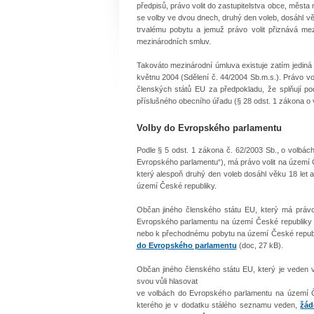
předpisů, právo volit do zastupitelstva obce, města 
se volby ve dvou dnech, druhý den voleb, dosáhl vě
trvalému pobytu a jemuž právo volit přiznává me
mezinárodních smluv.
Takováto mezinárodní úmluva existuje zatím jediná a
květnu 2004 (Sdělení č. 44/2004 Sb.m.s.). Právo vo
členských států EU za předpokladu, že splňují p
příslušného obecního úřadu (§ 28 odst. 1 zákona o v
Volby do Evropského parlamentu
Podle § 5 odst. 1 zákona č. 62/2003 Sb., o volbá
Evropského parlamentu“), má právo volit na území 
který alespoň druhý den voleb dosáhl věku 18 let
území České republiky.
Občan jiného členského státu EU, který má právo
Evropského parlamentu na území České republiky t
nebo k přechodnému pobytu na území České republ
do Evropského parlamentu
(doc, 27 kB).
Občan jiného členského státu EU, který je veden v
svou vůli hlasovat
ve volbách do Evropského parlamentu na území Č
kterého je v dodatku stálého seznamu veden,
žád