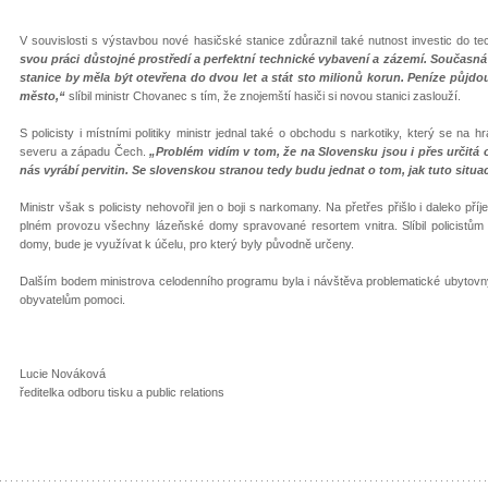
V souvislosti s výstavbou nové hasičské stanice zdůraznil také nutnost investic do t
svou práci důstojné prostředí a perfektní technické vybavení a zázemí. Současn
stanice by měla být otevřena do dvou let a stát sto milionů korun. Peníze půjdou 
město,“
slíbil ministr Chovanec s tím, že znojemští hasiči si novou stanici zaslouží.
S policisty i místními politiky ministr jednal také o obchodu s narkotiky, který se na
severu a západu Čech.
„Problém vidím v tom, že na Slovensku jsou i přes určitá
nás vyrábí pervitin. Se slovenskou stranou tedy budu jednat o tom, jak tuto situa
Ministr však s policisty nehovořil jen o boji s narkomany. Na přetřes přišlo i daleko pří
plném provozu všechny lázeňské domy spravované resortem vnitra. Slíbil policistům 
domy, bude je využívat k účelu, pro který byly původně určeny.
Dalším bodem ministrova celodenního programu byla i návštěva problematické ubytovny 
obyvatelům pomoci.
Lucie Nováková
ředitelka odboru tisku a public relations