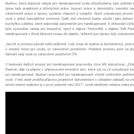
Budovu, která doposud nebyla pro handicapované zcela přizpůsobena, bylo potřeba
úprav byly projektové a inženýrské práce, bourací práce a demontáže, stavební úpra
zámečnické práce a úpravy systému chlazení a vytápění. Nově vybudovaný prostor z
osob v jedné kancelářské místnosti. Další dvě místnosti budou sloužit i jako jednac
kuchyňka a jídelna, které odpovídají parametrům pro handicapované. K překonání výšk
byla vystavěna rampa pro bezpečný sjezd a nájezd. Parkoviště u objektu SVA Pank
handicapované v těsné blízkosti vstupu do objektu. Veškeré tyto úpravy byly vybudován
„
Na mě ty prostory působí velmi příjemně. Celý vstup do budovy je bezbariérový, praco
o vhodné místo pro osoby se zdravotním postižením. Podobné prostory jsem na jiný
Národní rady osob se zdravotním postižením ČR.
V budování dalších prostor pro handicapované pracovníky chce MV pokračovat. „
Získ
Pankrác dále využijeme v připravované investiční akci, která má za cíl vybudování ka
pro handicapované. Budoucí pracoviště pro handicapované včetně veškerého potřebné
osob. V této době probíhá příprava projektové dokumentace s odhadem nákladů na celo
termín vlastní realizace je v první polovině roku 2017
,“ uvedl náměstek ministra vnitra pr